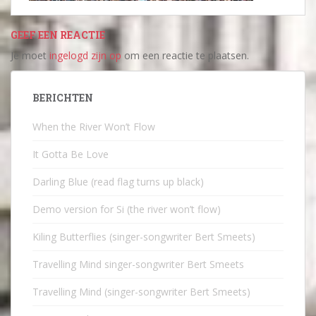
GEEF EEN REACTIE
Je moet
ingelogd zijn op
om een reactie te plaatsen.
BERICHTEN
When the River Won’t Flow
It Gotta Be Love
Darling Blue (read flag turns up black)
Demo version for Si (the river won’t flow)
Kiling Butterflies (singer-songwriter Bert Smeets)
Travelling Mind singer-songwriter Bert Smeets
Travelling Mind (singer-songwriter Bert Smeets)