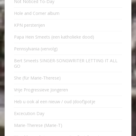
Not Noticed To-Day
Hole and Corner album
KPN persterijen
Papa Hein Smeets (een katholieke dood)
Pennsylvania (vervolg)
Bert Smeets SINGER-SONGWRITER LETTING IT ALL
GO
She (für Marie-Therese)
Vrije Progressieve Jongeren
Heb u ook al een nieuw / oud (doof)potje
Excecution Day
Marie-Therese (Marie-T)