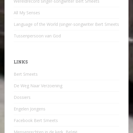
Wereldrecord singer-songwriter Bert Smeets
All My Senses
Language of the World (singer-songwriter Bert Smeets
Tussenpersoon van God
LINKS
Bert Smeets
De Weg Naar Verzoening
Dossiers
Engelen Jongens
Facebook Bert Smeets
Mensenrechten in de kerk, België