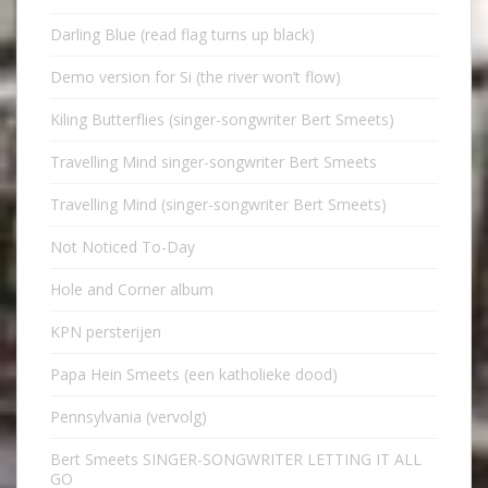
Darling Blue (read flag turns up black)
Demo version for Si (the river won’t flow)
Kiling Butterflies (singer-songwriter Bert Smeets)
Travelling Mind singer-songwriter Bert Smeets
Travelling Mind (singer-songwriter Bert Smeets)
Not Noticed To-Day
Hole and Corner album
KPN persterijen
Papa Hein Smeets (een katholieke dood)
Pennsylvania (vervolg)
Bert Smeets SINGER-SONGWRITER LETTING IT ALL
GO