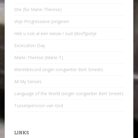
She (für Marie-Therese)
Vrije Progressieve Jongeren
Heb u ook al een nieuw / oud (doof)potje
Excecution Day
Marie-Therese (Marie-T)
Wereldrecord singer-songwriter Bert Smeets
All My Senses
Language of the World (singer-songwriter Bert Smeets
Tussenpersoon van God
LINKS