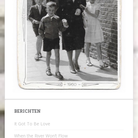
BERICHTEN
It Got To Be Love
When the River Won’t Flow