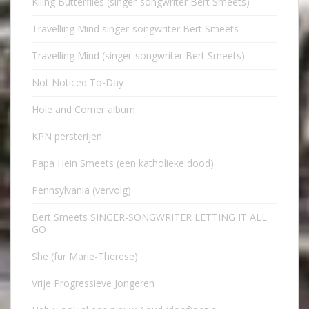
Kiling Butterflies (singer-songwriter Bert Smeets)
Travelling Mind singer-songwriter Bert Smeets
Travelling Mind (singer-songwriter Bert Smeets)
Not Noticed To-Day
Hole and Corner album
KPN persterijen
Papa Hein Smeets (een katholieke dood)
Pennsylvania (vervolg)
Bert Smeets SINGER-SONGWRITER LETTING IT ALL
GO
She (für Marie-Therese)
Vrije Progressieve Jongeren