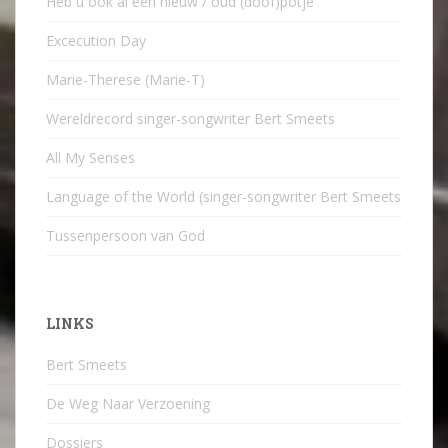
Heb u ook al een nieuw / oud (doof)potje
Excecution Day
Marie-Therese (Marie-T)
Wereldrecord singer-songwriter Bert Smeets
All My Senses
Language of the World (singer-songwriter Bert Smeets
Tussenpersoon van God
LINKS
Bert Smeets
De Weg Naar Verzoening
Dossiers