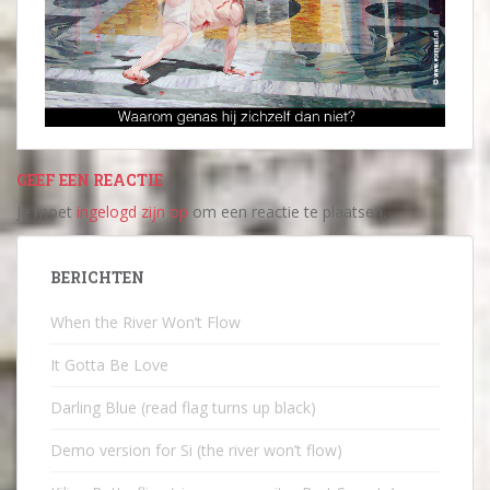
GEEF EEN REACTIE
Je moet
ingelogd zijn op
om een reactie te plaatsen.
BERICHTEN
When the River Won’t Flow
It Gotta Be Love
Darling Blue (read flag turns up black)
Demo version for Si (the river won’t flow)