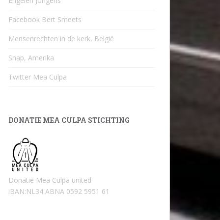
Engelen Jongens
Facebook Bert Smeets
Mensenrechten in de kerk, België
Snap, Amerika
Twitter Mea Culpa
DONATIE MEA CULPA STICHTING
Donatie Mea Culpa united
iBAN:NL34 ABNA 0592 5951 61