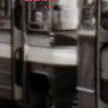
Je moet
ingelogd zijn op
om een reactie te plaatsen.