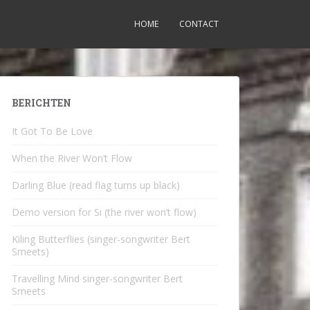
HOME
CONTACT
BERICHTEN
It Got To Be Love
When the River Won’t Flow
Darling Blue (read flag turns up black)
Demo version for Si (the river won’t flow)
Kiling Butterflies (singer-songwriter Bert
Smeets)
Travelling Mind singer-songwriter Bert
Smeets