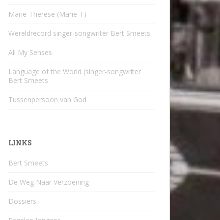
Marie-Therese (Marie-T)
Wereldrecord singer-songwriter Bert Smeets
All My Senses
Language of the World (singer-songwriter
Bert Smeets
Tussenpersoon van God
LINKS
Bert Smeets
De Weg Naar Verzoening
Dossiers