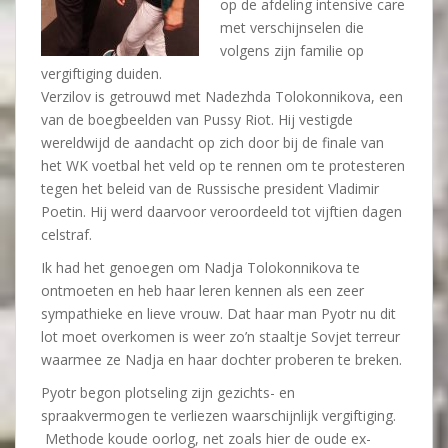
op de afdeling intensive care
met verschijnselen die
volgens zijn familie op
vergiftiging duiden.
Verzilov is getrouwd met Nadezhda Tolokonnikova, een
van de boegbeelden van Pussy Riot. Hij vestigde
wereldwijd de aandacht op zich door bij de finale van
het WK voetbal het veld op te rennen om te protesteren
tegen het beleid van de Russische president Vladimir
Poetin. Hij werd daarvoor veroordeeld tot vijftien dagen
celstraf.
Ik had het genoegen om Nadja Tolokonnikova te
ontmoeten en heb haar leren kennen als een zeer
sympathieke en lieve vrouw. Dat haar man Pyotr nu dit
lot moet overkomen is weer zo’n staaltje Sovjet terreur
waarmee ze Nadja en haar dochter proberen te breken.
Pyotr begon plotseling zijn gezichts- en
spraakvermogen te verliezen waarschijnlijk vergiftiging.
Methode koude oorlog, net zoals hier de oude ex-