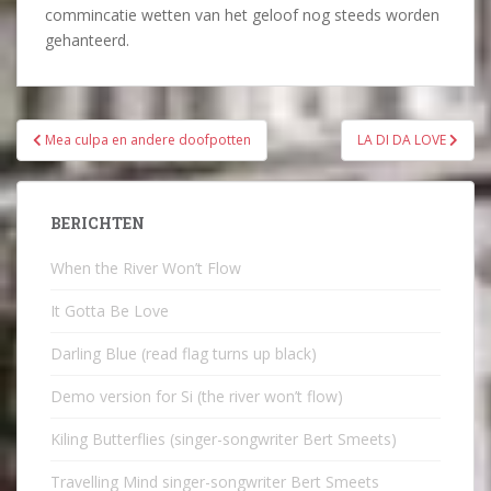
commincatie wetten van het geloof nog steeds worden
gehanteerd.
Bericht
Mea culpa en andere doofpotten
LA DI DA LOVE
navigatie
BERICHTEN
When the River Won’t Flow
It Gotta Be Love
Darling Blue (read flag turns up black)
Demo version for Si (the river won’t flow)
Kiling Butterflies (singer-songwriter Bert Smeets)
Travelling Mind singer-songwriter Bert Smeets