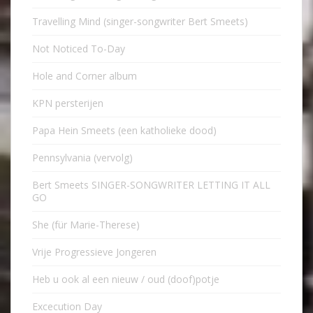
Travelling Mind (singer-songwriter Bert Smeets)
Not Noticed To-Day
Hole and Corner album
KPN persterijen
Papa Hein Smeets (een katholieke dood)
Pennsylvania (vervolg)
Bert Smeets SINGER-SONGWRITER LETTING IT ALL
GO
She (für Marie-Therese)
Vrije Progressieve Jongeren
Heb u ook al een nieuw / oud (doof)potje
Excecution Day