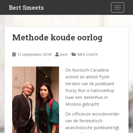
S
Bert Smeets
TOGGLE
k
i
p
t
Methode koude oorlog
o
m
a
13 september 2018
bert
MEA CULPA
i
n
De Russisch-Canadese
c
activist en artiest Pyotr
o
Verzilov van de punkband
n
Pussy Riot is halsoverkop
t
naar een ziekenhuis in
e
Moskou gebracht.
n
t
De officieuze woordvoerder
van de feministisch-
anarchistische punkband ligt