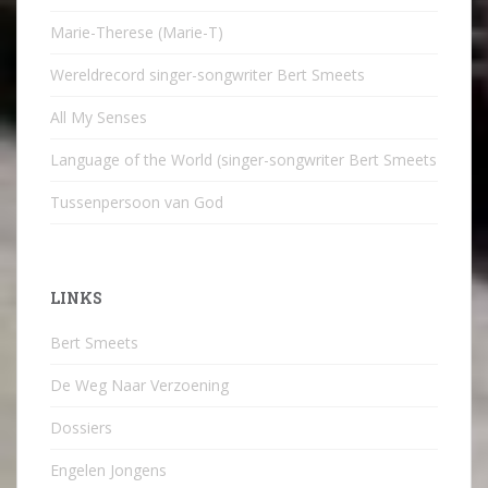
Marie-Therese (Marie-T)
Wereldrecord singer-songwriter Bert Smeets
All My Senses
Language of the World (singer-songwriter Bert Smeets
Tussenpersoon van God
LINKS
Bert Smeets
De Weg Naar Verzoening
Dossiers
Engelen Jongens