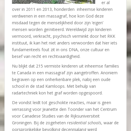
er al
over in 2011 en 2013, honderden inheemse kinderen
verdwenen in een massagraf, hoe kon God deze
misdaad tegen de menselijkheid door zijn ‘eigen’
mensen worden geïnitieerd. Wereldwijd zijn kinderen
vermoord, verkracht, psychisch verminkt door het RKK
instituut, ik kan het niet anders verwoorden dat hier iets
fundamenteels fout zit in ons DNA, onze cultuur en
besef van recht en rechtvaardigheid.
Nu blijkt dat 215 vermiste kinderen uit inheemse families
te Canada in een massagraf zijn aangetroffen. Anoniem
begraven op een onherkenbare plek, nabij een oude
school in de stad Kamloops. Met behulp van
radartechniek kon het graf worden opgespoord.
De vondst leidt tot geschokte reacties, maar is geen
verrassing voor Jeanette den Toonder van het Centrum
voor Canadese Studies van de Rijksuniversiteit
Groningen. Bij de zogeheten
residential schools
, waar de
oorspronkelijke bevolking decennialang werd