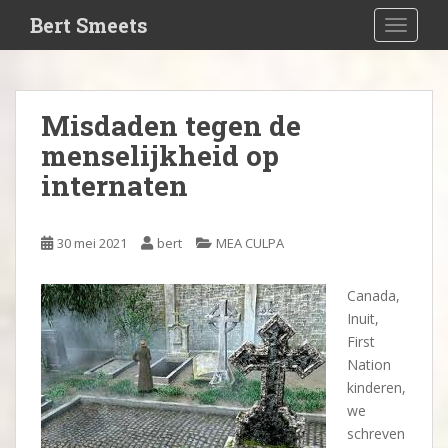
S
Bert Smeets
TOGGLE
k
i
p
t
Misdaden tegen de
o
menselijkheid op
m
a
internaten
i
n
c
30 mei 2021
bert
MEA CULPA
o
n
Canada,
t
Inuit,
e
First
n
Nation
t
kinderen,
we
schreven