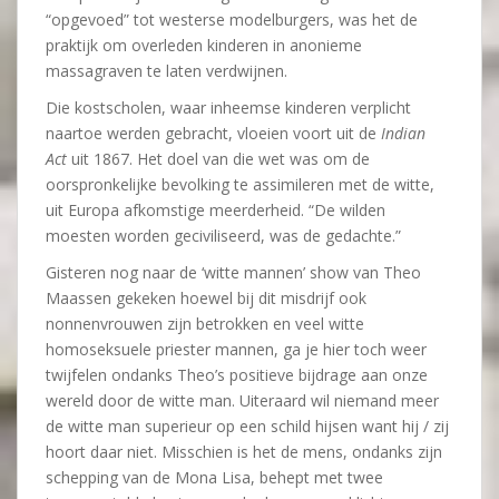
“opgevoed” tot westerse modelburgers, was het de
praktijk om overleden kinderen in anonieme
massagraven te laten verdwijnen.
Die kostscholen, waar inheemse kinderen verplicht
naartoe werden gebracht, vloeien voort uit de
Indian
Act
uit 1867. Het doel van die wet was om de
oorspronkelijke bevolking te assimileren met de witte,
uit Europa afkomstige meerderheid. “De wilden
moesten worden geciviliseerd, was de gedachte.”
Gisteren nog naar de ‘witte mannen’ show van Theo
Maassen gekeken hoewel bij dit misdrijf ook
nonnenvrouwen zijn betrokken en veel witte
homoseksuele priester mannen, ga je hier toch weer
twijfelen ondanks Theo’s positieve bijdrage aan onze
wereld door de witte man. Uiteraard wil niemand meer
de witte man superieur op een schild hijsen want hij / zij
hoort daar niet. Misschien is het de mens, ondanks zijn
schepping van de Mona Lisa, behept met twee