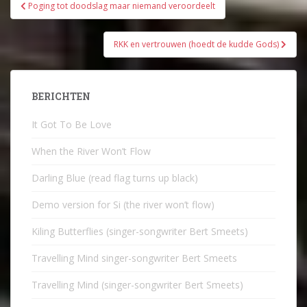
Bericht
Poging tot doodslag maar niemand veroordeelt
navigatie
RKK en vertrouwen (hoedt de kudde Gods)
BERICHTEN
It Got To Be Love
When the River Won’t Flow
Darling Blue (read flag turns up black)
Demo version for Si (the river won’t flow)
Kiling Butterflies (singer-songwriter Bert Smeets)
Travelling Mind singer-songwriter Bert Smeets
Travelling Mind (singer-songwriter Bert Smeets)