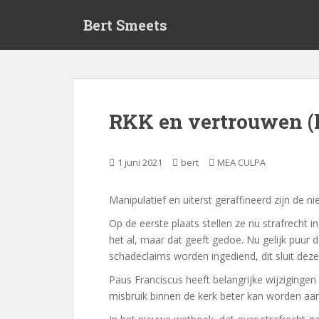
S
Bert Smeets
k
i
p
t
o
m
RKK en vertrouwen (
a
i
n
1 juni 2021
bert
MEA CULPA
c
o
Manipulatief en uiterst geraffineerd zijn de 
n
t
Op de eerste plaats stellen ze nu strafrecht 
e
het al, maar dat geeft gedoe. Nu gelijk puur 
n
schadeclaims worden ingediend, dit sluit deze
t
Paus Franciscus heeft belangrijke wijzigingen
misbruik binnen de kerk beter kan worden aan