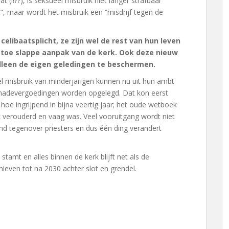
 (!!??), is seksueel misbruik niet langer strafbaar
”, maar wordt het misbruik een “misdrijf tegen de
libaatsplicht, ze zijn wel de rest van hun leven
 toe slappe aanpak van de kerk. Ook deze nieuw
alleen de eigen geledingen te beschermen.
el misbruik van minderjarigen kunnen nu uit hun ambt
hadevergoedingen worden opgelegd. Dat kon eerst
hoe ingrijpend in bijna veertig jaar; het oude wetboek
oek verouderd en vaag was. Veel vooruitgang wordt niet
rmd tegenover priesters en dus één ding verandert
tamt en alles binnen de kerk blijft net als de
ieven tot na 2030 achter slot en grendel.