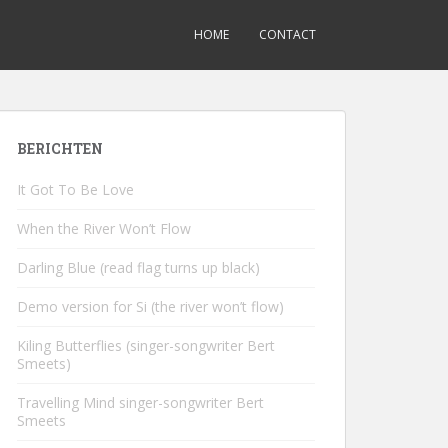
HOME
CONTACT
BERICHTEN
It Got To Be Love
When the River Won’t Flow
Darling Blue (read flag turns up black)
Demo version for Si (the river won’t flow)
Kiling Butterflies (singer-songwriter Bert
Smeets)
Travelling Mind singer-songwriter Bert
Smeets