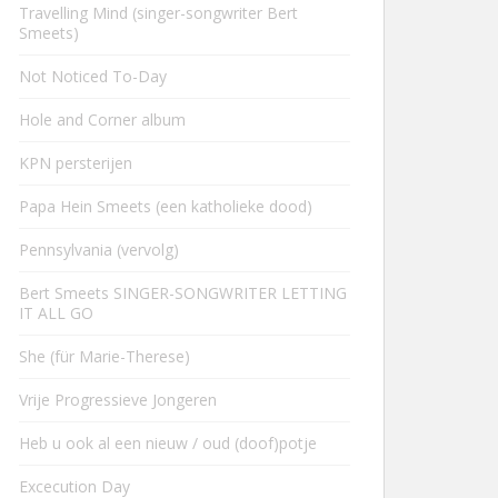
Travelling Mind (singer-songwriter Bert
Smeets)
Not Noticed To-Day
Hole and Corner album
KPN persterijen
Papa Hein Smeets (een katholieke dood)
Pennsylvania (vervolg)
Bert Smeets SINGER-SONGWRITER LETTING
IT ALL GO
She (für Marie-Therese)
Vrije Progressieve Jongeren
Heb u ook al een nieuw / oud (doof)potje
Excecution Day