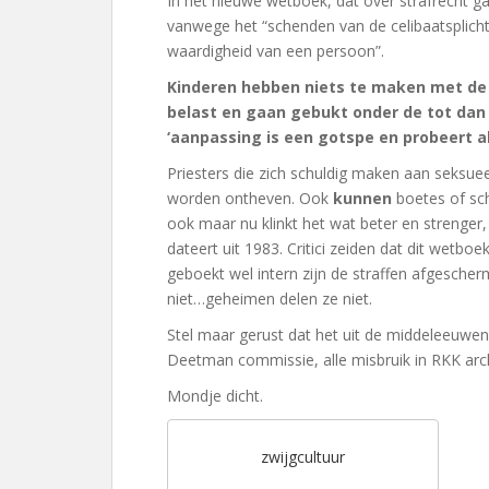
In het nieuwe wetboek, dat over strafrecht gaat
vanwege het “schenden van de celibaatsplicht
waardigheid van een persoon”.
Kinderen hebben niets te maken met de ce
belast en gaan gebukt onder de tot dan
‘aanpassing is een gotspe en probeert 
Priesters die zich schuldig maken aan seksue
worden ontheven. Ook
kunnen
boetes of sc
ook maar nu klinkt het wat beter en strenger, 
dateert uit 1983. Critici zeiden dat dit wetb
geboekt wel intern zijn de straffen afgesche
niet…geheimen delen ze niet.
Stel maar gerust dat het uit de middeleeuwen s
Deetman commissie, alle misbruik in RKK arch
Mondje dicht.
zwijgcultuur