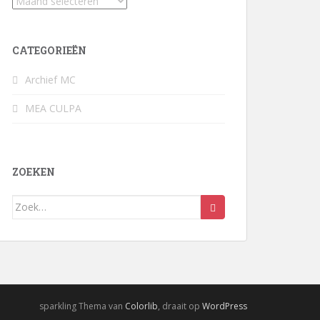
Archief
CATEGORIEËN
Archief MC
MEA CULPA
ZOEKEN
Zoek
naar:
sparkling Thema van
Colorlib
, draait op
WordPress