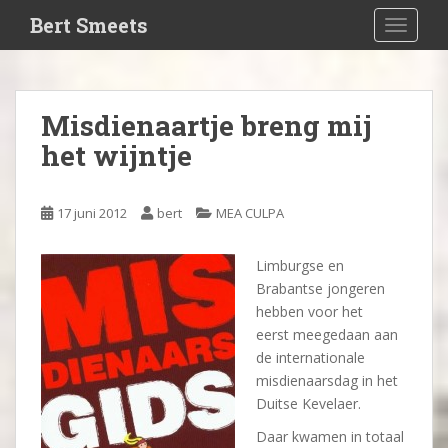
S
Bert Smeets
TOGGLE
k
i
p
t
Misdienaartje breng mij
o
het wijntje
m
a
i
17 juni 2012
bert
MEA CULPA
n
c
o
Limburgse en
n
Brabantse jongeren
t
hebben voor het
e
eerst meegedaan aan
n
de internationale
t
misdienaarsdag in het
Duitse Kevelaer.
Daar kwamen in totaal