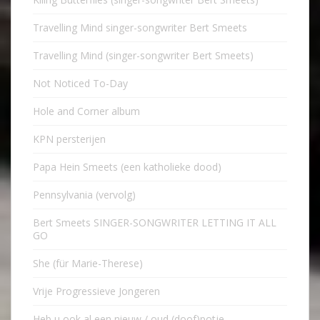
Travelling Mind singer-songwriter Bert Smeets
Travelling Mind (singer-songwriter Bert Smeets)
Not Noticed To-Day
Hole and Corner album
KPN persterijen
Papa Hein Smeets (een katholieke dood)
Pennsylvania (vervolg)
Bert Smeets SINGER-SONGWRITER LETTING IT ALL
GO
She (für Marie-Therese)
Vrije Progressieve Jongeren
Heb u ook al een nieuw / oud (doof)potje