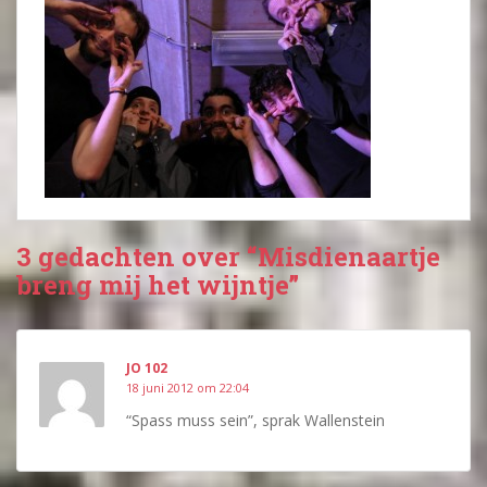
3 gedachten over “Misdienaartje
breng mij het wijntje”
JO 102
18 juni 2012 om 22:04
“Spass muss sein”, sprak Wallenstein