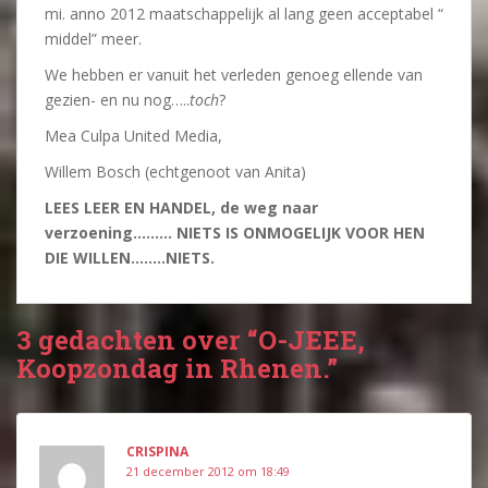
mi. anno 2012 maatschappelijk al lang geen acceptabel “
middel” meer.
We hebben er vanuit het verleden genoeg ellende van
gezien- en nu nog…..
toch
?
Mea Culpa United Media,
Willem Bosch (echtgenoot van Anita)
LEES LEER EN HANDEL, de weg naar
verzoening……… NIETS IS ONMOGELIJK VOOR HEN
DIE WILLEN……..NIETS.
3 gedachten over “O-JEEE,
Koopzondag in Rhenen.”
CRISPINA
21 december 2012 om 18:49