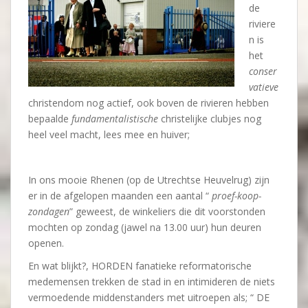
de
riviere
n is
het
conser
vatieve
christendom nog actief, ook boven de rivieren hebben
bepaalde
fundamentalistische
christelijke clubjes nog
heel veel macht, lees mee en huiver;
In ons mooie Rhenen (op de Utrechtse Heuvelrug) zijn
er in de afgelopen maanden een aantal “
proef-koop-
zondagen
” geweest, de winkeliers die dit voorstonden
mochten op zondag (jawel na 13.00 uur) hun deuren
openen.
En wat blijkt?, HORDEN fanatieke reformatorische
medemensen trekken de stad in en intimideren de niets
vermoedende middenstanders met uitroepen als; “ DE