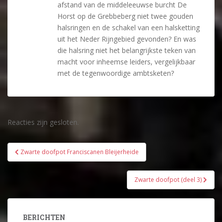
afstand van de middeleeuwse burcht De
Horst op de Grebbeberg niet twee gouden
halsringen en de schakel van een halsketting
uit het Neder Rijngebied gevonden? En was
die halsring niet het belangrijkste teken van
macht voor inheemse leiders, vergelijkbaar
met de tegenwoordige ambtsketen?
Reacties zijn gesloten.
Bericht
Zwarte doofpot Franciscanen Bleijerheide
navigatie
Zwarte doofpot (deel 3)
BERICHTEN