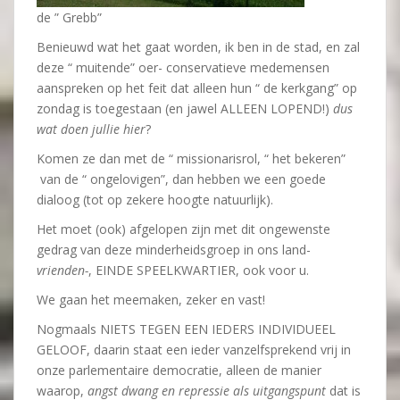
de ” Grebb”
Benieuwd wat het gaat worden, ik ben in de stad, en zal
deze “ muitende” oer- conservatieve medemensen
aanspreken op het feit dat alleen hun “ de kerkgang” op
zondag is toegestaan (en jawel ALLEEN LOPEND!)
dus
wat doen jullie hier
?
Komen ze dan met de “ missionarisrol, “ het bekeren”
van de “ ongelovigen”, dan hebben we een goede
dialoog (tot op zekere hoogte natuurlijk).
Het moet (ook) afgelopen zijn met dit ongewenste
gedrag van deze minderheidsgroep in ons land-
vrienden-
, EINDE SPEELKWARTIER, ook voor u.
We gaan het meemaken, zeker en vast!
Nogmaals NIETS TEGEN EEN IEDERS INDIVIDUEEL
GELOOF, daarin staat een ieder vanzelfsprekend vrij in
onze parlementaire democratie, alleen de manier
waarop,
angst dwang en repressie als uitgangspunt
dat is