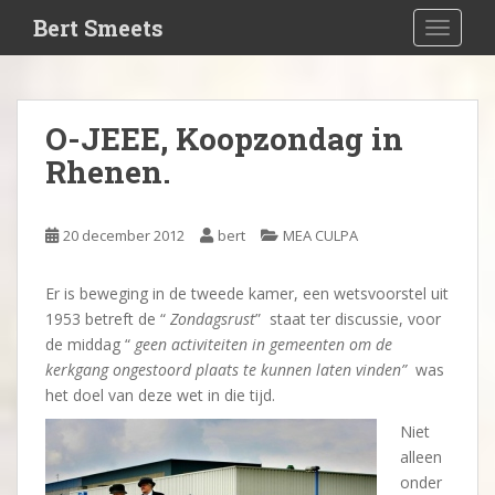
S
Bert Smeets
TOGGLE
k
i
p
t
O-JEEE, Koopzondag in
o
Rhenen.
m
a
i
20 december 2012
bert
MEA CULPA
n
c
o
Er is beweging in de tweede kamer, een wetsvoorstel uit
n
1953 betreft de “
Zondagsrust
” staat ter discussie, voor
t
de middag “
geen activiteiten in gemeenten om de
e
kerkgang ongestoord plaats te kunnen laten vinden”
was
n
het doel van deze wet in die tijd.
t
Niet
alleen
onder