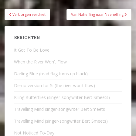
Bericht
Verborgen verdriet
Van Naheffing naar Neeheffing
navigatie
BERICHTEN
It Got To Be Love
When the River Won’t Flow
Darling Blue (read flag turns up black)
Demo version for Si (the river won’t flow)
Kiling Butterflies (singer-songwriter Bert Smeets)
Travelling Mind singer-songwriter Bert Smeets
Travelling Mind (singer-songwriter Bert Smeets)
Not Noticed To-Day