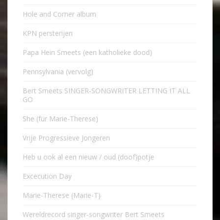
Hole and Corner album
KPN persterijen
Papa Hein Smeets (een katholieke dood)
Pennsylvania (vervolg)
Bert Smeets SINGER-SONGWRITER LETTING IT ALL
GO
She (für Marie-Therese)
Vrije Progressieve Jongeren
Heb u ook al een nieuw / oud (doof)potje
Excecution Day
Marie-Therese (Marie-T)
Wereldrecord singer-songwriter Bert Smeets