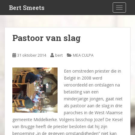
S
Bert Smeets
TOGGLE
k
i
p
t
Pastoor van slag
o
m
a
31 oktober 2014
bert
MEA CULPA
i
n
Een omstreden priester die in
c
België in 2008 werd
o
veroordeeld en ontslagen na
n
betasting van een
t
minderjarige jongen, gaat niet
e
als pastoor aan de slag in drie
n
parochies in de West-Vlaamse
t
gemeente Middelkerke. Volgens bisschop Jozef De Kesel
van Brugge heeft de priester besloten dat hij zijn
benoeming „in de gegeven omstandigheden” niet kan