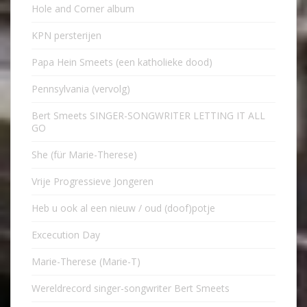
Hole and Corner album
KPN persterijen
Papa Hein Smeets (een katholieke dood)
Pennsylvania (vervolg)
Bert Smeets SINGER-SONGWRITER LETTING IT ALL
GO
She (für Marie-Therese)
Vrije Progressieve Jongeren
Heb u ook al een nieuw / oud (doof)potje
Excecution Day
Marie-Therese (Marie-T)
Wereldrecord singer-songwriter Bert Smeets