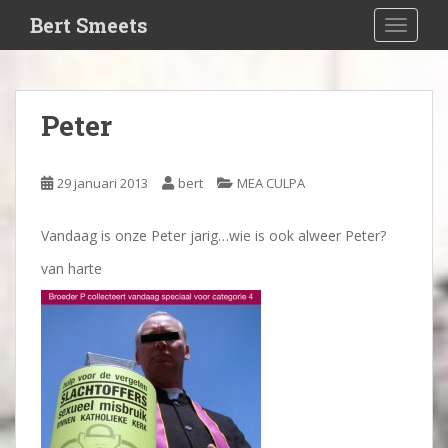
S
Bert Smeets
TOGGLE
k
i
p
t
Peter
o
m
a
29 januari 2013
bert
MEA CULPA
i
n
Vandaag is onze Peter jarig…wie is ook alweer Peter?
c
o
van harte
n
t
e
n
t