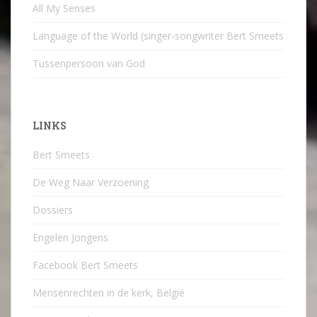
All My Senses
Language of the World (singer-songwriter Bert Smeets
Tussenpersoon van God
LINKS
Bert Smeets
De Weg Naar Verzoening
Dossiers
Engelen Jongens
Facebook Bert Smeets
Mensenrechten in de kerk, België