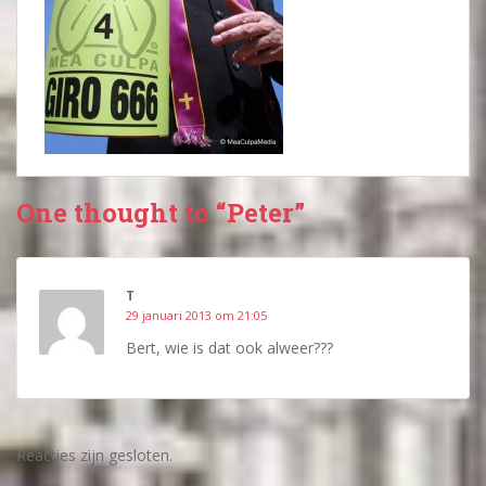
One thought to “Peter”
T
29 januari 2013 om 21:05
Bert, wie is dat ook alweer???
Reacties zijn gesloten.