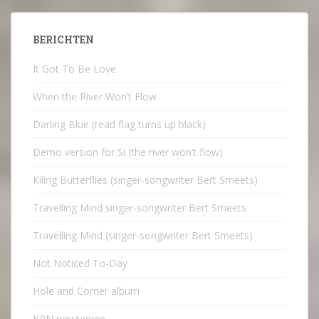
BERICHTEN
It Got To Be Love
When the River Won’t Flow
Darling Blue (read flag turns up black)
Demo version for Si (the river won’t flow)
Kiling Butterflies (singer-songwriter Bert Smeets)
Travelling Mind singer-songwriter Bert Smeets
Travelling Mind (singer-songwriter Bert Smeets)
Not Noticed To-Day
Hole and Corner album
KPN persterijen