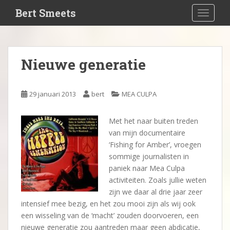
S
Bert Smeets
TOGGLE
k
i
p
t
Nieuwe generatie
o
m
a
29 januari 2013
bert
MEA CULPA
i
n
Met het naar buiten treden
c
van mijn documentaire
o
‘Fishing for Amber’, vroegen
n
sommige journalisten in
t
paniek naar Mea Culpa
e
activiteiten. Zoals jullie weten
n
zijn we daar al drie jaar zeer
t
intensief mee bezig, en het zou mooi zijn als wij ook
een wisseling van de ‘macht’ zouden doorvoeren, een
nieuwe generatie zou aantreden maar geen abdicatie,