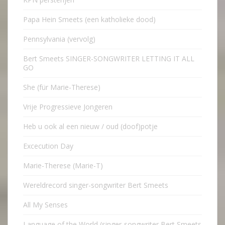
Papa Hein Smeets (een katholieke dood)
Pennsylvania (vervolg)
Bert Smeets SINGER-SONGWRITER LETTING IT ALL
GO
She (für Marie-Therese)
Vrije Progressieve Jongeren
Heb u ook al een nieuw / oud (doof)potje
Excecution Day
Marie-Therese (Marie-T)
Wereldrecord singer-songwriter Bert Smeets
All My Senses
Language of the World (singer-songwriter Bert Smeets