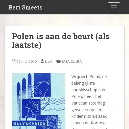
S
Bert Smeets
TOGGLE
k
i
p
t
Polen is aan de beurt (als
o
laatste)
m
a
i
17 mei 2020
bert
MEA CULPA
n
c
o
Wojciech Polak, de
n
belangrijkste
t
aartsbisschop van
e
Polen, heeft het
n
Vaticaan zaterdag
t
gewezen op een
kindermisbruikzaak
binnen de Rooms-