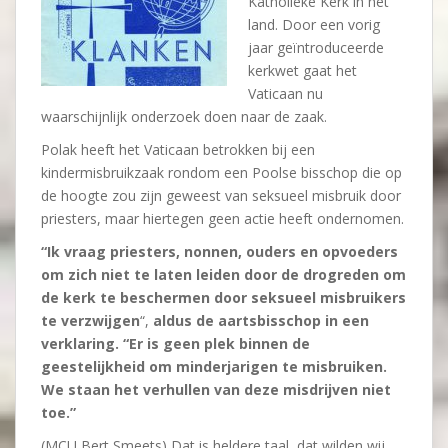
Katholieke Kerk in het
land. Door een vorig
jaar geïntroduceerde
kerkwet gaat het
Vaticaan nu
waarschijnlijk onderzoek doen naar de zaak.
Polak heeft het Vaticaan betrokken bij een
kindermisbruikzaak rondom een Poolse bisschop die op
de hoogte zou zijn geweest van seksueel misbruik door
priesters, maar hiertegen geen actie heeft ondernomen.
“Ik vraag priesters, nonnen, ouders en opvoeders
om zich niet te laten leiden door de drogreden om
de kerk te beschermen door seksueel misbruikers
te verzwijgen
“,
aldus de aartsbisschop in een
verklaring. “Er is geen plek binnen de
geestelijkheid om minderjarigen te misbruiken.
We staan het verhullen van deze misdrijven niet
toe.”
(MCU Bert Smeets) Dat is heldere taal, dat wilden wij