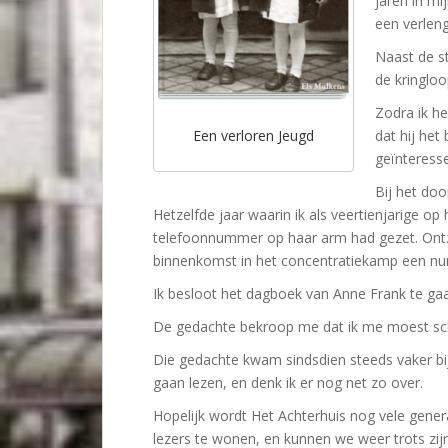
jaren in mi
een verlen
Naast de s
de kringloo
Zodra ik h
dat hij het
Een verloren Jeugd
geïnteresse
Bij het doo
Hetzelfde jaar waarin ik als veertienjarige o
telefoonnummer op haar arm had gezet. Ontze
binnenkomst in het concentratiekamp een n
Ik besloot het dagboek van Anne Frank te gaa
De gedachte bekroop me dat ik me moest s
Die gedachte
kwam sindsdien steeds vaker bij
gaan lezen, en denk ik er nog net zo over.
Hopelijk wordt Het Achterhuis nog vele gener
lezers te wonen, en kunnen we weer trots zi