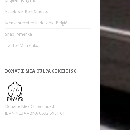
Engelen Jongens
Facebook Bert Smeets
Mensenrechten in de kerk, België
Snap, Amerika
Twitter Mea Culpa
DONATIE MEA CULPA STICHTING
Donatie Mea Culpa united
iBAN:NL34 ABNA 0592 5951 61