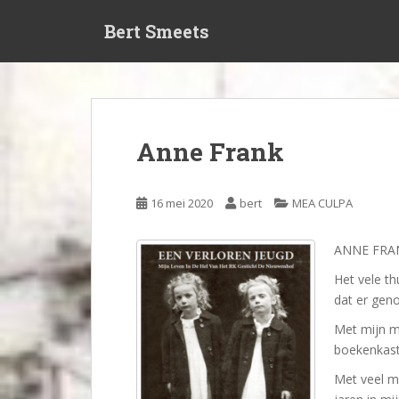
S
Bert Smeets
k
i
p
t
o
m
Anne Frank
a
i
n
16 mei 2020
bert
MEA CULPA
c
o
ANNE FRA
n
t
Het vele th
e
dat er geno
n
Met mijn ma
t
boekenkast
Met veel mo