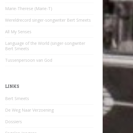
Marie-Therese (Marie-T)
Wereldrecord singer-songwriter Bert Smeets
All My Senses
Language of the World (singer-songwriter
Bert Smeets
Tussenpersoon van God
LINKS
Bert Smeets
De Weg Naar Verzoening
Dossiers