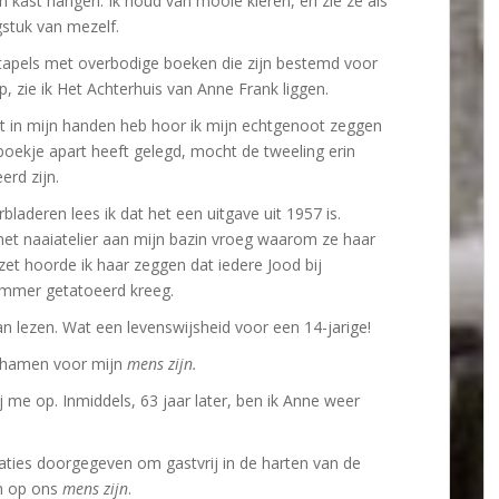
jn kast hangen. Ik houd van mooie kleren, en zie ze als
gstuk van mezelf.
tapels met overbodige boeken die zijn bestemd voor
p, zie ik Het Achterhuis van Anne Frank liggen.
et in mijn handen heb hoor ik mijn echtgenoot zeggen
 boekje apart heeft gelegd, mocht de tweeling erin
erd zijn.
rbladeren lees ik dat het een uitgave uit 1957 is.
p het naaiatelier aan mijn bazin vroeg waarom ze haar
t hoorde ik haar zeggen dat iedere Jood bij
ummer getatoeerd kreeg.
n lezen. Wat een levenswijsheid voor een 14-jarige!
chamen voor mijn
mens zijn.
 me op. Inmiddels, 63 jaar later, ben ik Anne weer
aties doorgegeven om gastvrij in de harten van de
jn op ons
mens zijn
.