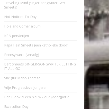
Travelling Mind (singer-songwriter Bert
Smeets)
Not Noticed To-Day
Hole and Corner album
KPN persterijen
Papa Hein Smeets (een katholieke dood)
Pennsylvania (vervolg)
Bert Smeets SINGER-SONGWRITER LETTING
IT ALL GO
She (für Marie-Therese)
Vrije Progressieve Jongeren
Heb u ook al een nieuw / oud (doof)potje
Excecution Day