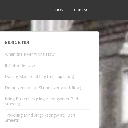
HOME
CONTACT
BERICHTEN
When the River Won’t Flow
It Gotta Be Love
Darling Blue (read flag turns up black)
Demo version for Si (the river won’t flow)
Kiling Butterflies (singer-songwriter Bert
Smeets)
Travelling Mind singer-songwriter Bert
Smeets