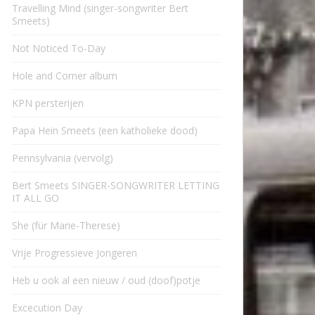
Travelling Mind (singer-songwriter Bert
Smeets)
Not Noticed To-Day
Hole and Corner album
KPN persterijen
Papa Hein Smeets (een katholieke dood)
Pennsylvania (vervolg)
Bert Smeets SINGER-SONGWRITER LETTING
IT ALL GO
She (für Marie-Therese)
Vrije Progressieve Jongeren
Heb u ook al een nieuw / oud (doof)potje
Excecution Day