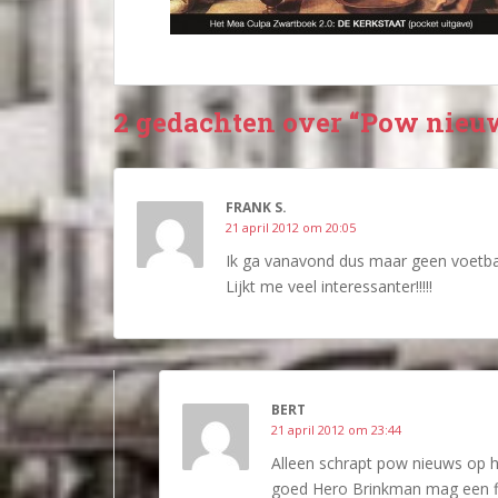
2 gedachten over “Pow nieu
FRANK S.
21 april 2012 om 20:05
Ik ga vanavond dus maar geen voetb
Lijkt me veel interessanter!!!!!
BERT
21 april 2012 om 23:44
Alleen schrapt pow nieuws op 
goed Hero Brinkman mag een fl