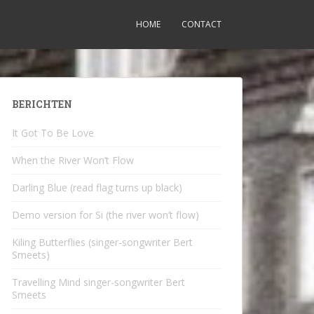
HOME
CONTACT
BERICHTEN
It Got To Be Love
When the River Won’t Flow
Darling Blue (read flag turns up black)
Demo version for Si (the river won’t flow)
Kiling Butterflies (singer-songwriter Bert
Smeets)
Travelling Mind singer-songwriter Bert
Smeets