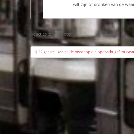
wilt zijn of dronken van de waan
Reacties zijn gesloten.
Bericht
22 geestelijken en de bisschop die opdracht gaf tot cast
navigatie