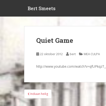
S
Bert Smeets
k
i
p
t
o
m
Quiet Game
a
i
n
22 oktober 2012
bert
MEA CULPA
c
o
http://www.youtube.com/watch?v=qfUPkqzT_
n
t
e
n
t
Bericht
Indiaan heilig
navigatie