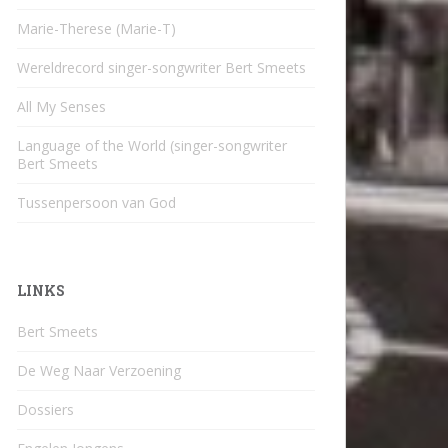
Marie-Therese (Marie-T)
Wereldrecord singer-songwriter Bert Smeets
All My Senses
Language of the World (singer-songwriter
Bert Smeets
Tussenpersoon van God
LINKS
Bert Smeets
De Weg Naar Verzoening
Dossiers