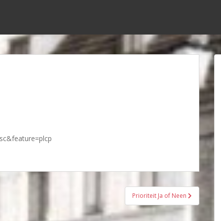
sc&feature=plcp
Prioriteit Ja of Neen