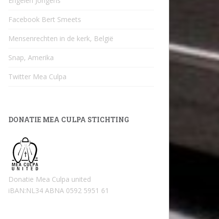
Engelen Jongens
Facebook Bert Smeets
Mensenrechten in de kerk, België
Snap, Amerika
Twitter Mea Culpa
DONATIE MEA CULPA STICHTING
Donatie Mea Culpa united
iBAN:NL34 ABNA 0592 5951 61