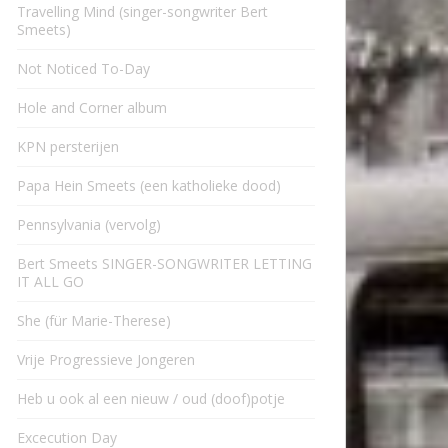
Travelling Mind (singer-songwriter Bert
Smeets)
Not Noticed To-Day
Hole and Corner album
KPN persterijen
Papa Hein Smeets (een katholieke dood)
Pennsylvania (vervolg)
Bert Smeets SINGER-SONGWRITER LETTING
IT ALL GO
She (für Marie-Therese)
Vrije Progressieve Jongeren
Heb u ook al een nieuw / oud (doof)potje
Excecution Day