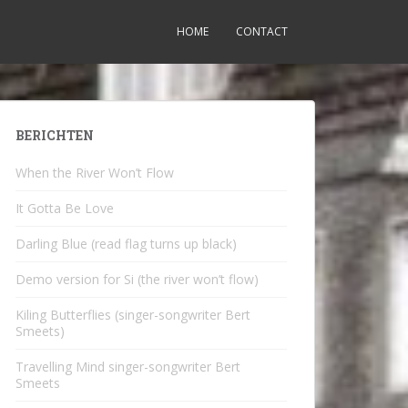
HOME
CONTACT
BERICHTEN
When the River Won’t Flow
It Gotta Be Love
Darling Blue (read flag turns up black)
Demo version for Si (the river won’t flow)
Kiling Butterflies (singer-songwriter Bert
Smeets)
Travelling Mind singer-songwriter Bert
Smeets