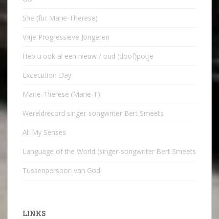
She (für Marie-Therese)
Vrije Progressieve Jongeren
Heb u ook al een nieuw / oud (doof)potje
Excecution Day
Marie-Therese (Marie-T)
Wereldrecord singer-songwriter Bert Smeets
All My Senses
Language of the World (singer-songwriter Bert Smeets
Tussenpersoon van God
LINKS