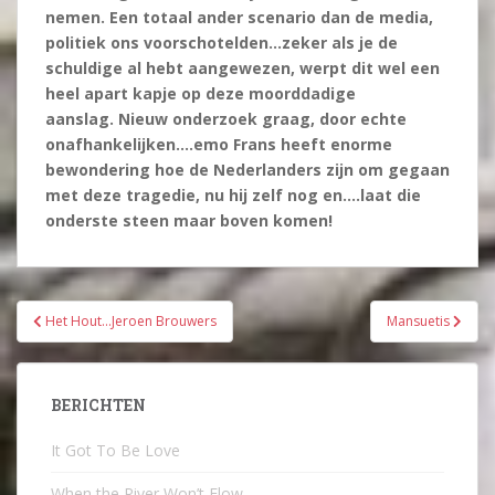
nemen. Een totaal ander scenario dan de media,
politiek ons voorschotelden…zeker als je de
schuldige al hebt aangewezen, werpt dit wel een
heel apart kapje op deze moorddadige
aanslag.
Nieuw onderzoek graag, door echte
onafhankelijken….emo
Frans heeft enorme
bewondering hoe de Nederlanders zijn om gegaan
met deze tragedie, nu hij zelf nog en….laat die
onderste steen maar boven komen!
Bericht
Het Hout…Jeroen Brouwers
Mansuetis
navigatie
BERICHTEN
It Got To Be Love
When the River Won’t Flow