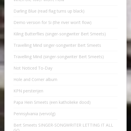
Darling Blue (read flag turns up black)
Demo version for Si (the river won’t flow)
Kiling Butterflies (singer-songwriter Bert Smeets)
Travelling Mind singer-songwriter Bert Smeets
Travelling Mind (singer-songwriter Bert Smeets)
Not Noticed To-Day
Hole and Corner album
KPN persterijen
Papa Hein Smeets (een katholieke dood)
Pennsylvania (vervolg)
Bert Smeets SINGER-SONGWRITER LETTING IT ALL
GO