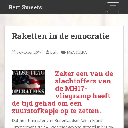
S
Bert Smeets
TOGGLE
k
i
p
t
Raketten in de emocratie
o
m
a
9 oktober 2014
bert
MEA CULPA
i
n
c
Zeker een van de
o
slachtoffers van
n
de MH17-
t
vliegramp heeft
e
de tijd gehad om een
n
t
zuurstofkapje op te zetten.
Dat heeft minister van Buitenlandse Zaken Frans
Timmermans (PvdA) woensdagavond gezegd in het tv-