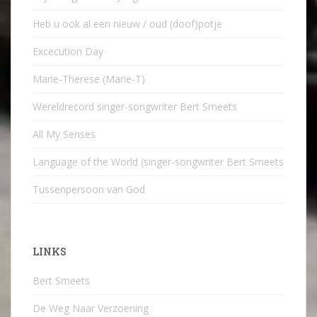
Heb u ook al een nieuw / oud (doof)potje
Excecution Day
Marie-Therese (Marie-T)
Wereldrecord singer-songwriter Bert Smeets
All My Senses
Language of the World (singer-songwriter Bert Smeets
Tussenpersoon van God
LINKS
Bert Smeets
De Weg Naar Verzoening