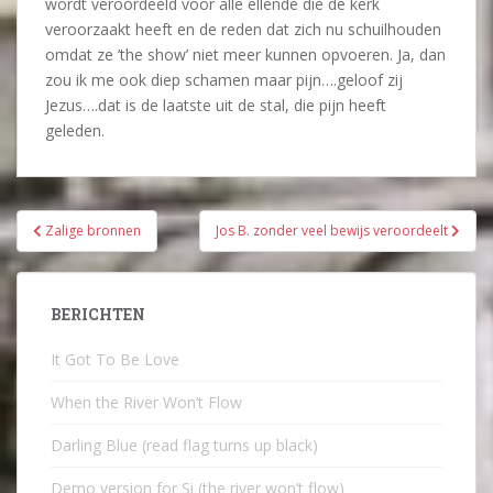
wordt veroordeeld voor alle ellende die de kerk
veroorzaakt heeft en de reden dat zich nu schuilhouden
omdat ze ’the show’ niet meer kunnen opvoeren. Ja, dan
zou ik me ook diep schamen maar pijn….geloof zij
Jezus….dat is de laatste uit de stal, die pijn heeft
geleden.
Bericht
Zalige bronnen
Jos B. zonder veel bewijs veroordeelt
navigatie
BERICHTEN
It Got To Be Love
When the River Won’t Flow
Darling Blue (read flag turns up black)
Demo version for Si (the river won’t flow)