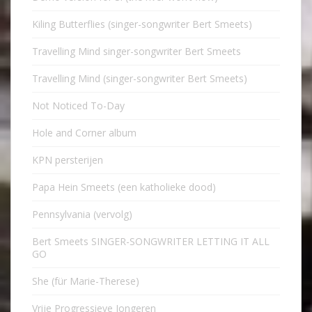
Kiling Butterflies (singer-songwriter Bert Smeets)
Travelling Mind singer-songwriter Bert Smeets
Travelling Mind (singer-songwriter Bert Smeets)
Not Noticed To-Day
Hole and Corner album
KPN persterijen
Papa Hein Smeets (een katholieke dood)
Pennsylvania (vervolg)
Bert Smeets SINGER-SONGWRITER LETTING IT ALL
GO
She (für Marie-Therese)
Vrije Progressieve Jongeren