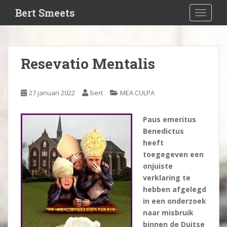
S
Bert Smeets
TOGGLE
k
i
p
t
Resevatio Mentalis
o
m
a
27 januari 2022
bert
MEA CULPA
i
n
Paus emeritus
c
Benedictus
o
heeft
n
toegegeven een
t
onjuiste
e
verklaring te
n
hebben afgelegd
t
in een onderzoek
naar misbruik
binnen de Duitse