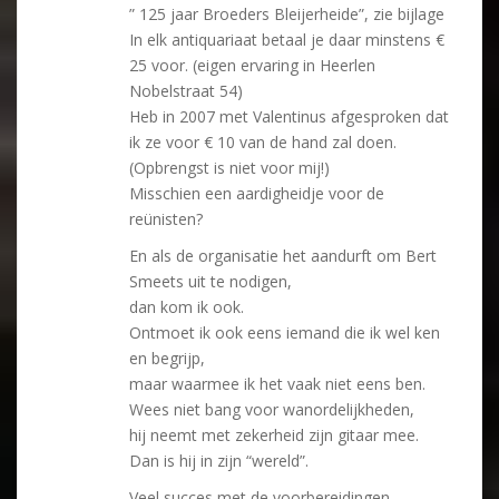
” 125 jaar Broeders Bleijerheide”, zie bijlage
In elk antiquariaat betaal je daar minstens €
25 voor. (eigen ervaring in Heerlen
Nobelstraat 54)
Heb in 2007 met Valentinus afgesproken dat
ik ze voor € 10 van de hand zal doen.
(Opbrengst is niet voor mij!)
Misschien een aardigheidje voor de
reünisten?
En als de organisatie het aandurft om Bert
Smeets uit te nodigen,
dan kom ik ook.
Ontmoet ik ook eens iemand die ik wel ken
en begrijp,
maar waarmee ik het vaak niet eens ben.
Wees niet bang voor wanordelijkheden,
hij neemt met zekerheid zijn gitaar mee.
Dan is hij in zijn “wereld”.
Veel succes met de voorbereidingen.