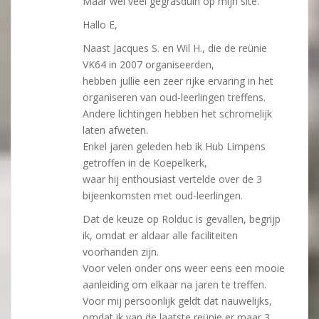
Maar wel veel gegrasduin op mijn site.
Hallo E,
Naast Jacques S. en Wil H., die de reünie
VK64 in 2007 organiseerden,
hebben jullie een zeer rijke ervaring in het
organiseren van oud-leerlingen treffens.
Andere lichtingen hebben het schromelijk
laten afweten.
Enkel jaren geleden heb ik Hub Limpens
getroffen in de Koepelkerk,
waar hij enthousiast vertelde over de 3
bijeenkomsten met oud-leerlingen.
Dat de keuze op Rolduc is gevallen, begrijp
ik, omdat er aldaar alle faciliteiten
voorhanden zijn.
Voor velen onder ons weer eens een mooie
aanleiding om elkaar na jaren te treffen.
Voor mij persoonlijk geldt dat nauwelijks,
omdat ik van de laatste reünie er maar 3