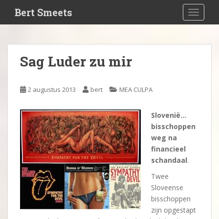
S
Bert Smeets
TOGGLE
k
i
p
t
Sag Luder zu mir
o
m
a
2 augustus 2013
bert
MEA CULPA
i
n
Slovenië…
c
bisschoppen
o
weg na
n
financieel
t
schandaal
.
e
n
Twee
t
Sloveense
bisschoppen
zijn opgestapt