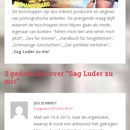
De bisschoppen zijn dus indirect producent en uitgever
van pornografische artikelen. De prangende vraag blijft
waarom de bisschoppen door blijven gaan als mede-
eigenaar van boeken: “Nimm mich hier und nimm mich
jetzt!“, „Sex für Könner“, „Handbuch für Sexgöttinnen“,
„Schmutzige Geschichten“, „Der perfekte Verführer“,
„
Sag Luder zu mir
!
2 gedachten over “Sag Luder zu
mir”
JOS SCHMIDT
3 augustus 2013 om 09:47
Mail van 16-6-2013, naar de organisatie,
waarop ik nooit een antwoord heb gekregen.