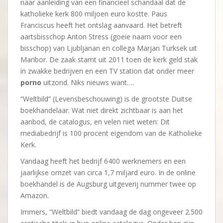
naar aanleiding van een financieel schandaal dat de
katholieke kerk 800 miljoen euro kostte. Paus
Franciscus heeft het ontslag aanvaard. Het betreft
aartsbisschop Anton Stress (goeie naam voor een
bisschop) van Ljubljanan en collega Marjan Turksek uit
Maribor. De zaak stamt uit 2011 toen de kerk geld stak
in zwakke bedrijven en een TV station dat onder meer
porno
uitzond. Niks nieuws want….
“Weltbild” (Levensbeschouwing) is de grootste Duitse
boekhandelaar. Wat niet direkt zichtbaar is aan het
aanbod, de catalogus, en velen niet weten: Dit
mediabedrijf is 100 procent eigendom van de Katholieke
Kerk.
Vandaag heeft het bedrijf 6400 werknemers en een
jaarlijkse omzet van circa 1,7 miljard euro. In de online
boekhandel is de Augsburg uitgeverij nummer twee op
Amazon.
Immers, “Weltbild” biedt vandaag de dag ongeveer 2.500