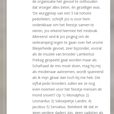
de organisatie het gevoel te onthouden
dat vroeger alles beter, én gezelliger was.
‘De wurggreep van een 5 tal notoire
pedofielen’, schrijft Jos is voor hem
ondenkbaar om het feestje samen te
vieren, Jos erkend hiermee het misbruik.
Allereerst vind ik Jos poging om de
verkramping tegen te gaan over het vrome
Bleijerheide gevoel, zeer bijzonder, vooral
als de muziek van broeder Lambertus
Freitag gespeeld gaat worden maar als
Schafraad de mis moet doen, mag hij mij
als misdienaar aannemen, wordt spannend
als ik mijn gitaar dan toch bij me heb. Die
vijftal pedo broeders zullen we ze nog
even noemen voor het feestje mensen de
mond snoert? Op 1) Monulphus 2)
Leonardus 3) Seksepietje Landric 4)
Jacobus 5) Servatius. Betekent dit dat er
geen verdere daders zijn, geen sadisten als