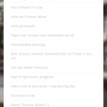
Not Noticed To-Day
Hole and Corner album
KPN persterijen
Papa Hein Smeets (een katholieke dood)
Pennsylvania (vervolg)
Bert Smeets SINGER-SONGWRITER LETTING IT ALL
GO
She (für Marie-Therese)
Vrije Progressieve Jongeren
Heb u ook al een nieuw / oud (doof)potje
Excecution Day
Marie-Therese (Marie-T)