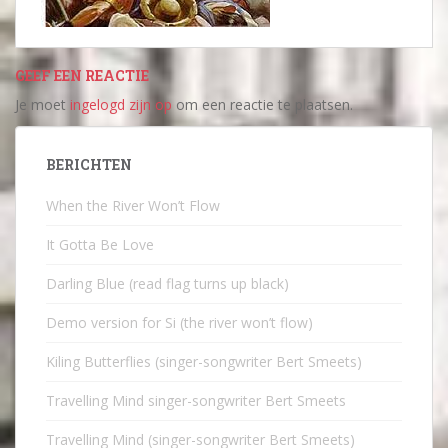
GEEF EEN REACTIE
Je moet
ingelogd zijn op
om een reactie te plaatsen.
BERICHTEN
When the River Won’t Flow
It Gotta Be Love
Darling Blue (read flag turns up black)
Demo version for Si (the river won’t flow)
Kiling Butterflies (singer-songwriter Bert Smeets)
Travelling Mind singer-songwriter Bert Smeets
Travelling Mind (singer-songwriter Bert Smeets)