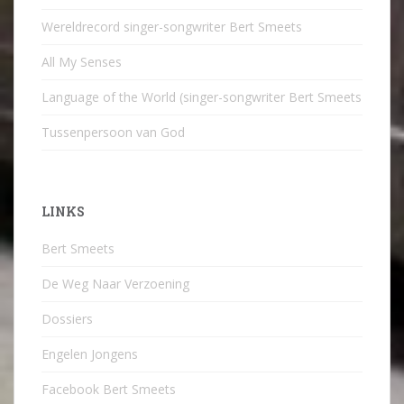
Wereldrecord singer-songwriter Bert Smeets
All My Senses
Language of the World (singer-songwriter Bert Smeets
Tussenpersoon van God
LINKS
Bert Smeets
De Weg Naar Verzoening
Dossiers
Engelen Jongens
Facebook Bert Smeets