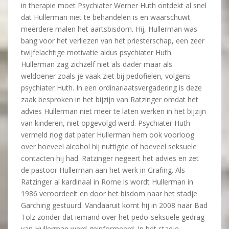
in therapie moet Psychiater Werner Huth ontdekt al snel
dat Hullerman niet te behandelen is en waarschuwt
meerdere malen het aartsbisdom. Hij, Hullerman was
bang voor het verliezen van het priesterschap, een zeer
twijfelachtige motivatie aldus psychiater Huth.
Hullerman zag zichzelf niet als dader maar als
weldoener zoals je vaak ziet bij pedofielen, volgens
psychiater Huth. In een ordinariaatsvergadering is deze
zaak besproken in het bijzijn van Ratzinger omdat het
advies Hullerman niet meer te laten werken in het bijzijn
van kinderen, niet opgevolgd werd. Psychiater Huth
vermeld nog dat pater Hullerman hem ook voorloog
over hoeveel alcohol hij nuttigde of hoeveel seksuele
contacten hij had. Ratzinger negeert het advies en zet
de pastoor Hullerman aan het werk in Grafing. Als
Ratzinger al kardinaal in Rome is wordt Hullerman in
1986 veroordeelt en door het bisdom naar het stadje
Garching gestuurd. Vandaaruit komt hij in 2008 naar Bad
Tolz zonder dat iemand over het pedo-seksuele gedrag
van Hullerman werd geinformeerd. In het stadje