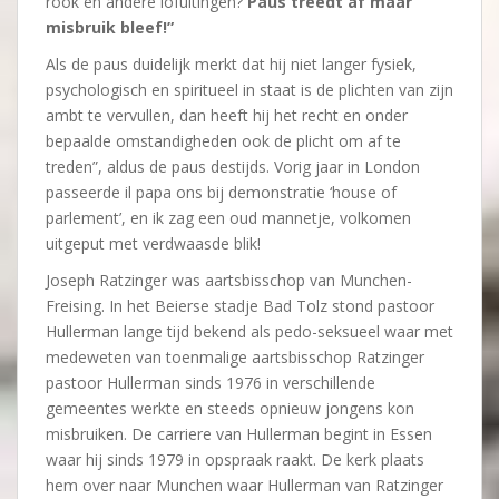
rook en andere lofuitingen?
Paus treedt af maar
misbruik bleef!”
Als de paus duidelijk merkt dat hij niet langer fysiek,
psychologisch en spiritueel in staat is de plichten van zijn
ambt te vervullen, dan heeft hij het recht en onder
bepaalde omstandigheden ook de plicht om af te
treden”, aldus de paus destijds. Vorig jaar in London
passeerde il papa ons bij demonstratie ‘house of
parlement’, en ik zag een oud mannetje, volkomen
uitgeput met verdwaasde blik!
Joseph Ratzinger was aartsbisschop van Munchen-
Freising. In het Beierse stadje Bad Tolz stond pastoor
Hullerman lange tijd bekend als pedo-seksueel waar met
medeweten van toenmalige aartsbisschop Ratzinger
pastoor Hullerman sinds 1976 in verschillende
gemeentes werkte en steeds opnieuw jongens kon
misbruiken. De carriere van Hullerman begint in Essen
waar hij sinds 1979 in opspraak raakt. De kerk plaats
hem over naar Munchen waar Hullerman van Ratzinger