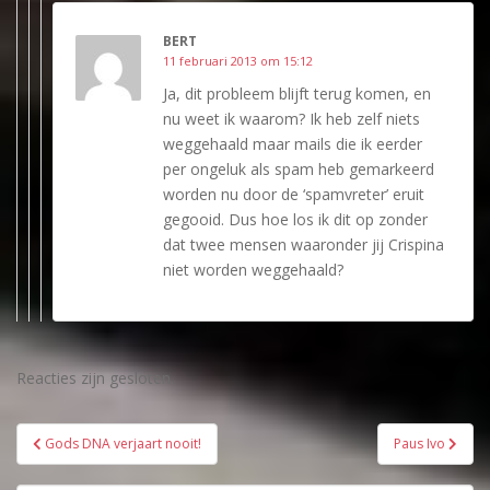
BERT
11 februari 2013 om 15:12
Ja, dit probleem blijft terug komen, en
nu weet ik waarom? Ik heb zelf niets
weggehaald maar mails die ik eerder
per ongeluk als spam heb gemarkeerd
worden nu door de ‘spamvreter’ eruit
gegooid. Dus hoe los ik dit op zonder
dat twee mensen waaronder jij Crispina
niet worden weggehaald?
Reacties zijn gesloten.
Bericht
Gods DNA verjaart nooit!
Paus Ivo
navigatie