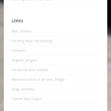
LINKS
Bert Smeets
De Weg Naar Verzoening
Dossiers
Engelen Jongens
Facebook Bert Smeets
Mensenrechten in de kerk, België
Snap, Amerika
Twitter Mea Culpa