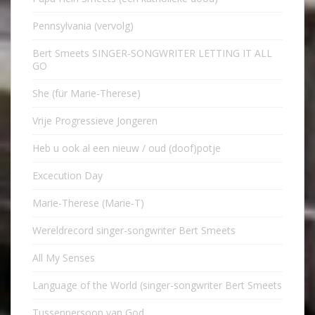
Pennsylvania (vervolg)
Bert Smeets SINGER-SONGWRITER LETTING IT ALL
GO
She (für Marie-Therese)
Vrije Progressieve Jongeren
Heb u ook al een nieuw / oud (doof)potje
Excecution Day
Marie-Therese (Marie-T)
Wereldrecord singer-songwriter Bert Smeets
All My Senses
Language of the World (singer-songwriter Bert Smeets
Tussenpersoon van God