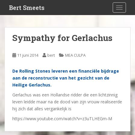
S
Bert Smeets
TOGGLE
k
i
p
t
Sympathy for Gerlachus
o
m
a
11 juni 2014
bert
MEA CULPA
i
n
De Rolling Stones leveren een financiële bijdrage
c
aan de reconstructie van het gezicht van de
o
Heilige Gerlachus.
n
t
Gerlachus was een Hollandse ridder die een lichtzinnig
e
leven leidde maar na de dood van zijn vrouw realiseerde
n
hij zich dat alles vergankelijk is
t
https://www.youtube.com/watch?v=z3uTLHEGm-M