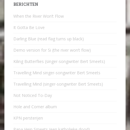
BERICHTEN
When the River Won’t Flow
It Gotta Be Love
Darling Blue (read flag turns up black)
Demo version for Si (the river won’t flow)
Kiling Butterflies (singer-songwriter Bert Smeets)
Travelling Mind singer-songwriter Bert Smeets
Travelling Mind (singer-songwriter Bert Smeets)
Not Noticed To-Day
Hole and Corner album
KPN persterijen
Papa Hein Smeets (een katholieke dood)