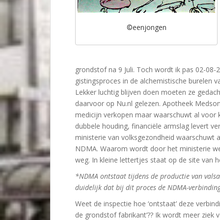
©eenjongen
grondstof na 9 Juli. Toch wordt ik pas 02-08-20
gistingsproces in de alchemistische burelen 
Lekker luchtig blijven doen moeten ze gedach
daarvoor op Nu.nl gelezen. Apotheek Medson i
medicijn verkopen maar waarschuwt al voor k
dubbele houding, financiële armslag levert ver
ministerie van volksgezondheid waarschuwt a
NDMA. Waarom wordt door het ministerie wel
weg. In kleine lettertjes staat op de site van h
*NDMA ontstaat tijdens de productie van valsa
duidelijk dat bij dit proces de NDMA-verbindin
Weet de inspectie hoe ‘ontstaat’ deze verbindi
de grondstof fabrikant’?? Ik wordt meer ziek 