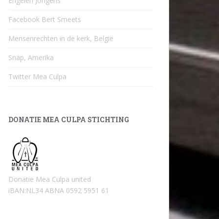
Engelen Jongens
Facebook Bert Smeets
Mensenrechten in de kerk, België
Snap, Amerika
Twitter Mea Culpa
DONATIE MEA CULPA STICHTING
Donatie Mea Culpa united
iBAN:NL34 ABNA 0592 5951 61