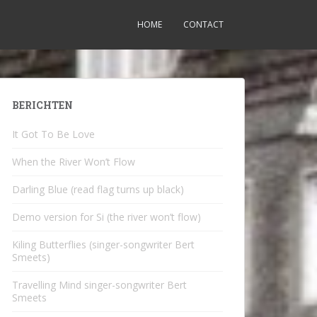
HOME
CONTACT
BERICHTEN
It Got To Be Love
When the River Won’t Flow
Darling Blue (read flag turns up black)
Demo version for Si (the river won’t flow)
Kiling Butterflies (singer-songwriter Bert
Smeets)
Travelling Mind singer-songwriter Bert
Smeets