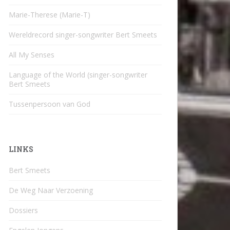
Marie-Therese (Marie-T)
Wereldrecord singer-songwriter Bert Smeets
All My Senses
Language of the World (singer-songwriter
Bert Smeets
Tussenpersoon van God
LINKS
Bert Smeets
De Weg Naar Verzoening
Dossiers