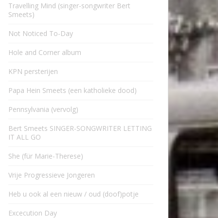
Travelling Mind (singer-songwriter Bert
Smeets)
Not Noticed To-Day
Hole and Corner album
KPN persterijen
Papa Hein Smeets (een katholieke dood)
Pennsylvania (vervolg)
Bert Smeets SINGER-SONGWRITER LETTING
IT ALL GO
She (für Marie-Therese)
Vrije Progressieve Jongeren
Heb u ook al een nieuw / oud (doof)potje
Excecution Day