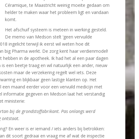
Céramique, te Maastricht weinig moeite gedaan om
helder te maken waar het probleem ligt en vandaan
komt.
Het afschuif systeem is meteen in werking gesteld.
De memo van Medson stelt ‘geen vervuilde
18 ingelicht terwijl ik eerst wil weten hoe dit
van big Pharma werkt. De zorg kent haar verdienmodel!
t hebben in de apotheek. Ik had het al een paar dagen
s een beetje traag en wil natuurlijk een ander, nieuw
osten maar de verzekering regelt wel iets. Deze
warring en blijkbaar geen lastige klanten op. Het
l een maand eerder voor een vervuild medicijn met
 informatie gegeven en Medson laat het verstandig
et ministerie:
rtan bij de grondstoffabrikant. Pas onlangs werd
g ontstaat.
ng? En weer is er iemand / iets anders bij betrokken:
van dit soort gedraai en vraag me af wat de inspectie