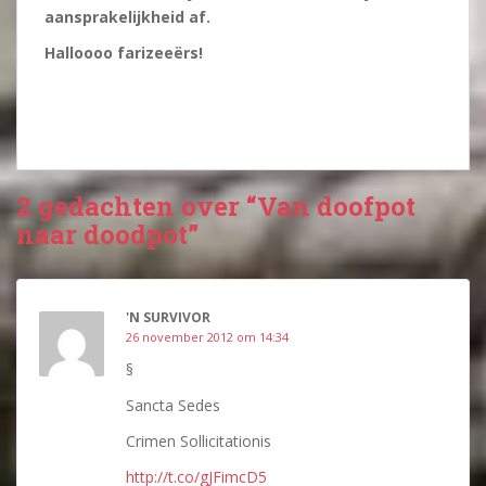
aansprakelijkheid af.
Halloooo farizeeërs!
2 gedachten over “Van doofpot
naar doodpot”
'N SURVIVOR
26 november 2012 om 14:34
§
Sancta Sedes
Crimen Sollicitationis
http://t.co/gJFimcD5