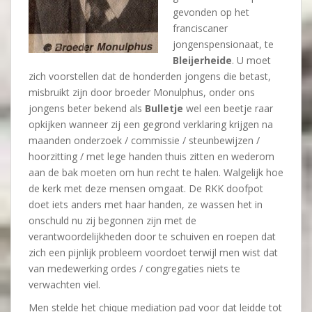
gevonden op het
franciscaner
jongenspensionaat, te
Bleijerheide
. U moet
zich voorstellen dat de honderden jongens die betast,
misbruikt zijn door broeder Monulphus, onder ons
jongens beter bekend als
Bulletje
wel een beetje raar
opkijken wanneer zij een gegrond verklaring krijgen na
maanden onderzoek / commissie / steunbewijzen /
hoorzitting / met lege handen thuis zitten en wederom
aan de bak moeten om hun recht te halen. Walgelijk hoe
de kerk met deze mensen omgaat. De RKK doofpot
doet iets anders met haar handen, ze wassen het in
onschuld nu zij begonnen zijn met de
verantwoordelijkheden door te schuiven en roepen dat
zich een pijnlijk probleem voordoet terwijl men wist dat
van medewerking ordes / congregaties niets te
verwachten viel.
Men stelde het chique mediation pad voor dat leidde tot