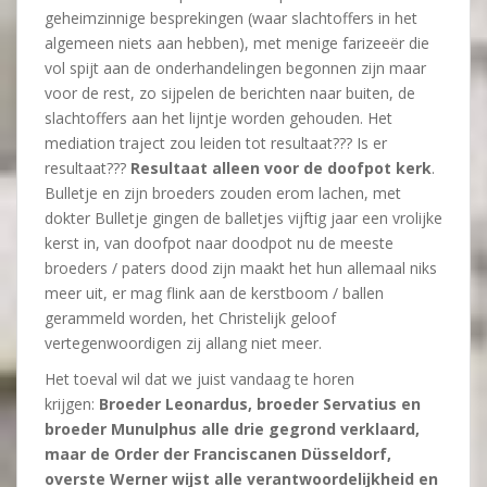
geheimzinnige besprekingen (waar slachtoffers in het
algemeen niets aan hebben), met menige farizeeër die
vol spijt aan de onderhandelingen begonnen zijn maar
voor de rest, zo sijpelen de berichten naar buiten, de
slachtoffers aan het lijntje worden gehouden. Het
mediation traject zou leiden tot resultaat??? Is er
resultaat???
Resultaat alleen voor de doofpot kerk
.
Bulletje en zijn broeders zouden erom lachen, met
dokter Bulletje gingen de balletjes vijftig jaar een vrolijke
kerst in, van doofpot naar doodpot nu de meeste
broeders / paters dood zijn maakt het hun allemaal niks
meer uit, er mag flink aan de kerstboom / ballen
gerammeld worden, het Christelijk geloof
vertegenwoordigen zij allang niet meer.
Het toeval wil dat we juist vandaag te horen
krijgen:
Broeder Leonardus, broeder Servatius en
broeder Munulphus alle drie gegrond verklaard,
maar de Order der Franciscanen Düsseldorf,
overste Werner wijst alle verantwoordelijkheid en