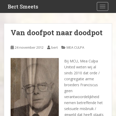
S
Bert Smeets
TOGGLE
k
i
p
t
Van doofpot naar doodpot
o
m
a
24 november 2012
bert
MEA CULPA
i
n
Bij MCU, Mea Culpa
c
United weten wij al
o
sinds 2010 dat orde /
n
congregatie arme
t
broeders Franciscus
e
geen
n
verantwoordelijkheid
t
nemen betreffende het
seksuele misbruik /
geweld dat heeft plaats