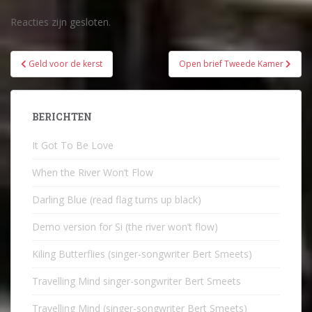
Reacties zijn gesloten.
Bericht
Geld voor de kerst
Open brief Tweede Kamer
navigatie
BERICHTEN
It Got To Be Love
When the River Won’t Flow
Darling Blue (read flag turns up black)
Demo version for Si (the river won’t flow)
Kiling Butterflies (singer-songwriter Bert Smeets)
Travelling Mind singer-songwriter Bert Smeets
Travelling Mind (singer-songwriter Bert Smeets)