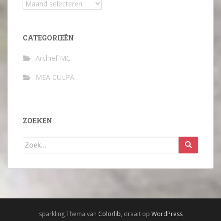
Archief
CATEGORIEËN
Archief MC
MEA CULPA
ZOEKEN
Zoek
naar:
sparkling Thema van
Colorlib
, draait op
WordPress