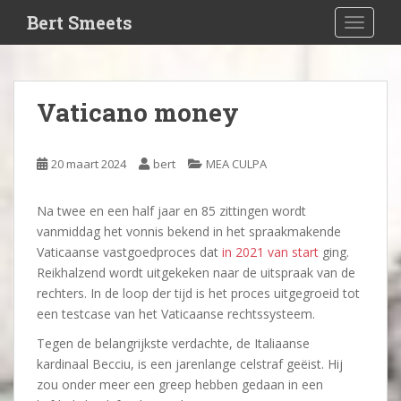
S
Bert Smeets
TOGGLE
k
i
p
t
Vaticano money
o
m
a
20 maart 2024
bert
MEA CULPA
i
n
Na twee en een half jaar en 85 zittingen wordt
c
vanmiddag het vonnis bekend in het spraakmakende
o
Vaticaanse vastgoedproces dat
in 2021 van start
ging.
n
Reikhalzend wordt uitgekeken naar de uitspraak van de
t
rechters. In de loop der tijd is het proces uitgegroeid tot
e
een testcase van het Vaticaanse rechtssysteem.
n
t
Tegen de belangrijkste verdachte, de Italiaanse
kardinaal Becciu, is een jarenlange celstraf geëist. Hij
zou onder meer een greep hebben gedaan in een