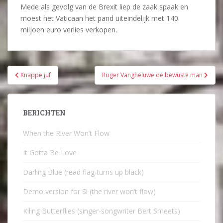
Mede als gevolg van de Brexit liep de zaak spaak en
moest het Vaticaan het pand uiteindelijk met 140
miljoen euro verlies verkopen.
Bericht
Knappe juf
Roger Vangheluwe de bewuste man
navigatie
BERICHTEN
When the River Won’t Flow
It Gotta Be Love
Darling Blue (read flag turns up black)
Demo version for Si (the river won’t flow)
Kiling Butterflies (singer-songwriter Bert Smeets)