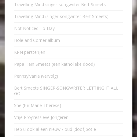
Travelling Mind singer-songwriter Bert Smeets
Travelling Mind (singer-songwriter Bert Smeets)
Not Noticed To-Day
Hole and Corner album
KPN persterijen
Papa Hein Smeets (een katholieke dood)
Pennsylvania (vervolg)
Bert Smeets SINGER-SONGWRITER LETTING IT ALL
GO
She (für Marie-Therese)
Vrije Progressieve Jongeren
Heb u ook al een nieuw / oud (doof)potje