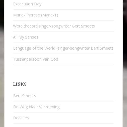
Excecution Day
Marie-Therese (Marie-T)
Wereldrecord singer-songwriter Bert Smeets
All My Senses
Language of the World (singer-songwriter Bert Smeets
Tussenpersoon van God
LINKS
Bert Smeets
De Weg Naar Verzoening
Dossiers