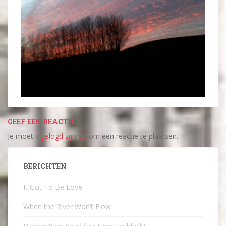
GEEF EEN REACTIE
Je moet
ingelogd zijn op
om een reactie te plaatsen.
BERICHTEN
It Got To Be Love
When the River Won’t Flow