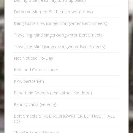
Darling Blue (read flag turns up black)
Demo version for Si (the river won’t flow)
Kiling Butterflies (singer-songwriter Bert Smeets)
Travelling Mind singer-songwriter Bert Smeets
Travelling Mind (singer-songwriter Bert Smeets)
Not Noticed To-Day
Hole and Corner album
KPN persterijen
Papa Hein Smeets (een katholieke dood)
Pennsylvania (vervolg)
Bert Smeets SINGER-SONGWRITER LETTING IT ALL
GO
She (für Marie-Therese)