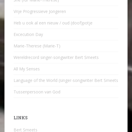
Vrije Progressieve Jongeren
Heb u ook al een nieuw / oud (doof)potje
Excecution Day
Marie-Therese (Marie-T)
Wereldrecord singer-songwriter Bert Smeets
All My Senses
Language of the World (singer-songwriter Bert Smeets
Tussenpersoon van God
LINKS
Bert Smeets