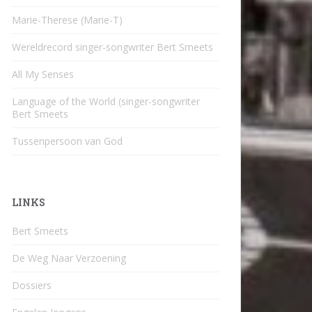
Marie-Therese (Marie-T)
Wereldrecord singer-songwriter Bert Smeets
All My Senses
Language of the World (singer-songwriter
Bert Smeets
Tussenpersoon van God
LINKS
Bert Smeets
De Weg Naar Verzoening
Dossiers