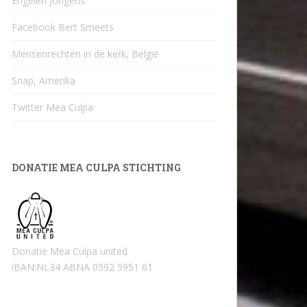
Engelen Jongens
Facebook Bert Smeets
Mensenrechten in de kerk, België
Snap, Amerika
Twitter Mea Culpa
DONATIE MEA CULPA STICHTING
Donatie Mea Culpa united
iBAN:NL34 ABNA 0592 5951 61