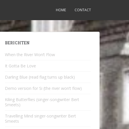
HOME
CONTACT
BERICHTEN
When the River Won’t Flow
It Gotta Be Love
Darling Blue (read flag turns up black)
Demo version for Si (the river won’t flow)
Kiling Butterflies (singer-songwriter Bert
Smeets)
Travelling Mind singer-songwriter Bert
Smeets