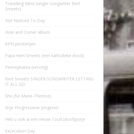
Travelling Mind (singer-songwriter Bert
Smeets)
Not Noticed To-Day
Hole and Corner album
KPN persterijen
Papa Hein Smeets (een katholieke dood)
Pennsylvania (vervolg)
Bert Smeets SINGER-SONGWRITER LETTING
IT ALL GO
She (für Marie-Therese)
Vrije Progressieve Jongeren
Heb u ook al een nieuw / oud (doof)potje
Excecution Day