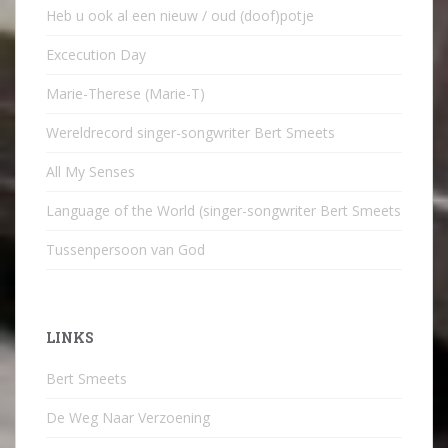
Heb u ook al een nieuw / oud (doof)potje
Excecution Day
Marie-Therese (Marie-T)
Wereldrecord singer-songwriter Bert Smeets
All My Senses
Language of the World (singer-songwriter Bert Smeets
Tussenpersoon van God
LINKS
Bert Smeets
De Weg Naar Verzoening