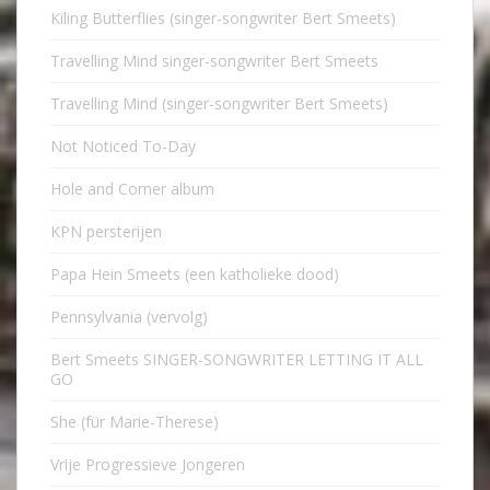
Kiling Butterflies (singer-songwriter Bert Smeets)
Travelling Mind singer-songwriter Bert Smeets
Travelling Mind (singer-songwriter Bert Smeets)
Not Noticed To-Day
Hole and Corner album
KPN persterijen
Papa Hein Smeets (een katholieke dood)
Pennsylvania (vervolg)
Bert Smeets SINGER-SONGWRITER LETTING IT ALL
GO
She (für Marie-Therese)
Vrije Progressieve Jongeren