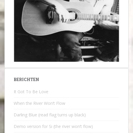
BERICHTEN
It Got To Be Love
When the River Won’t Flow
Darling Blue (read flag turns up black)
Demo version for Si (the river won’t flow)