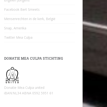
Engelen Jongens
Facebook Bert Smeets
Mensenrechten in de kerk, België
Snap, Amerika
Twitter Mea Culpa
DONATIE MEA CULPA STICHTING
Donatie Mea Culpa united
iBAN:NL34 ABNA 0592 5951 61