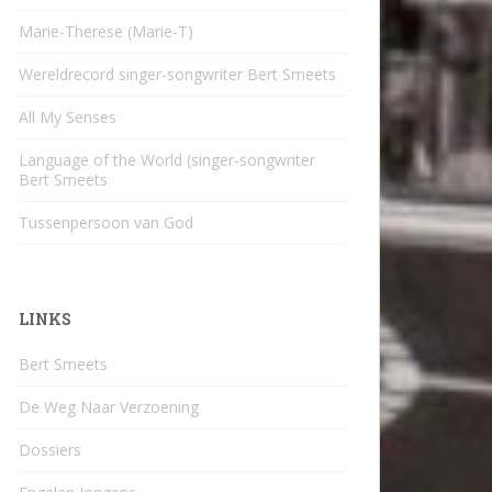
Marie-Therese (Marie-T)
Wereldrecord singer-songwriter Bert Smeets
All My Senses
Language of the World (singer-songwriter
Bert Smeets
Tussenpersoon van God
LINKS
Bert Smeets
De Weg Naar Verzoening
Dossiers