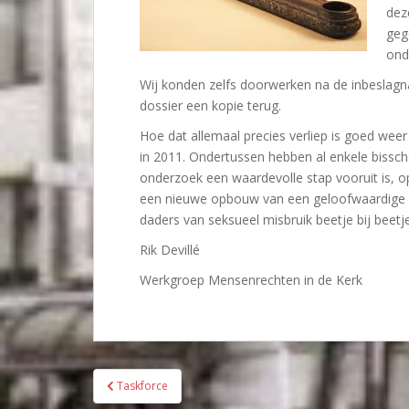
dez
geg
ond
Wij konden zelfs doorwerken na de inbeslag
dossier een kopie terug.
Hoe dat allemaal precies verliep is goed weer
in 2011. Ondertussen hebben al enkele bissc
onderzoek een waardevolle stap vooruit is, o
een nieuwe opbouw van een geloofwaardige ke
daders van seksueel misbruik beetje bij beetje
Rik Devillé
Werkgroep Mensenrechten in de Kerk
Bericht
Taskforce
navigatie