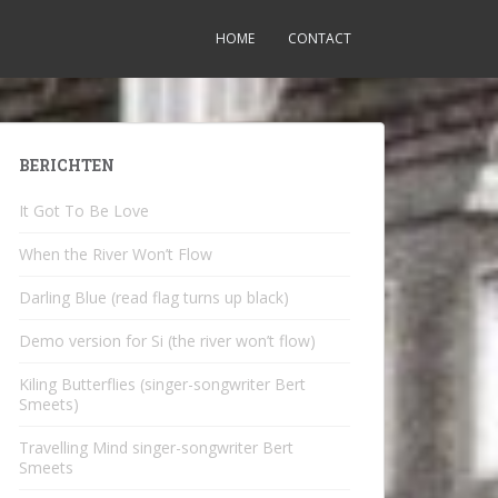
HOME
CONTACT
BERICHTEN
It Got To Be Love
When the River Won’t Flow
Darling Blue (read flag turns up black)
Demo version for Si (the river won’t flow)
Kiling Butterflies (singer-songwriter Bert
Smeets)
Travelling Mind singer-songwriter Bert
Smeets