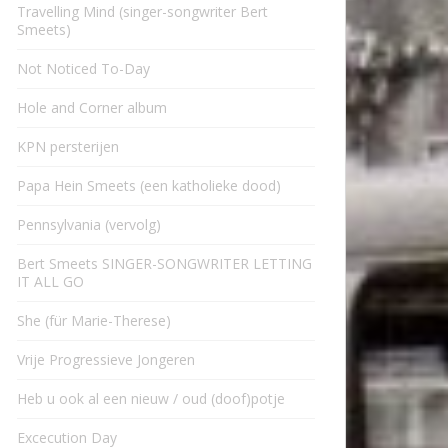
Travelling Mind (singer-songwriter Bert
Smeets)
Not Noticed To-Day
Hole and Corner album
KPN persterijen
Papa Hein Smeets (een katholieke dood)
Pennsylvania (vervolg)
Bert Smeets SINGER-SONGWRITER LETTING
IT ALL GO
She (für Marie-Therese)
Vrije Progressieve Jongeren
Heb u ook al een nieuw / oud (doof)potje
Excecution Day