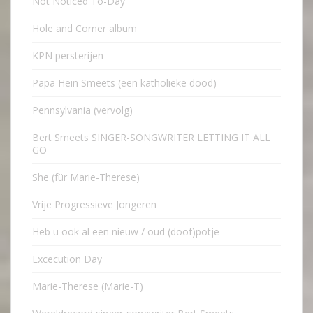
Not Noticed To-Day
Hole and Corner album
KPN persterijen
Papa Hein Smeets (een katholieke dood)
Pennsylvania (vervolg)
Bert Smeets SINGER-SONGWRITER LETTING IT ALL
GO
She (für Marie-Therese)
Vrije Progressieve Jongeren
Heb u ook al een nieuw / oud (doof)potje
Excecution Day
Marie-Therese (Marie-T)