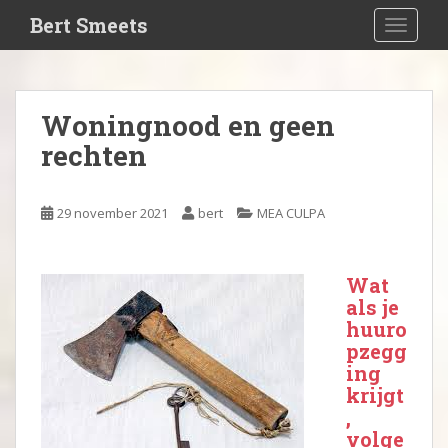
S
Bert Smeets
TOGGLE
k
i
p
t
Woningnood en geen
o
rechten
m
a
i
29 november 2021
bert
MEA CULPA
n
c
o
Wat
n
als je
t
huuro
e
pzegg
n
ing
t
krijgt
,
volge