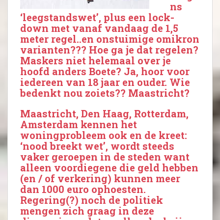
ns
‘leegstandswet’, plus een lock-
down met vanaf vandaag de 1,5
meter regel..en onstuimige omikron
varianten??? Hoe ga je dat regelen?
Maskers niet helemaal over je
hoofd anders Boete? Ja, hoor voor
iedereen van 18 jaar en ouder. Wie
bedenkt nou zoiets?? Maastricht?
Maastricht, Den Haag, Rotterdam,
Amsterdam kennen het
woningprobleem ook en de kreet:
‘nood breekt wet’, wordt steeds
vaker geroepen in de steden want
alleen voordiegene die geld hebben
(en / of verkering) kunnen meer
dan 1000 euro ophoesten.
Regering(?) noch de politiek
mengen zich graag in deze