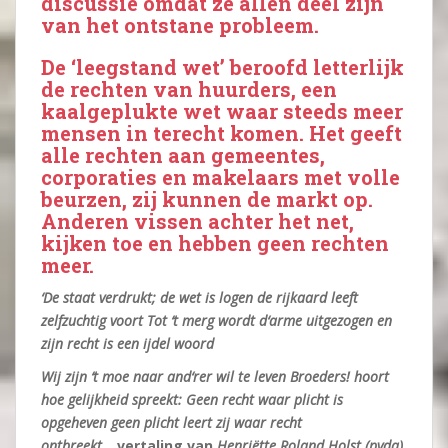
discussie omdat ze allen deel zijn
van het ontstane probleem.
De ‘leegstand wet’ beroofd letterlijk
de rechten van huurders, een
kaalgeplukte wet waar steeds meer
mensen in terecht komen. Het geeft
alle rechten aan gemeentes,
corporaties en makelaars met volle
beurzen, zij kunnen de markt op.
Anderen vissen achter het net,
kijken toe en hebben geen rechten
meer.
‘De staat verdrukt; de wet is logen de rijkaard leeft
zelfzuchtig voort Tot ‘t merg wordt d‘arme uitgezogen en
zijn recht is een ijdel woord
Wij zijn ‘t moe naar and‘rer wil te leven Broeders! hoort
hoe gelijkheid spreekt: Geen recht waar plicht is
opgeheven geen plicht leert zij waar recht
ontbreekt….
vertaling van
Henriëtte Roland Holst (pvda)