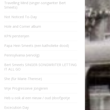
Travelling Mind (singer-songwriter Bert
Smeets)
Not Noticed To-Day
Hole and Corner album
KPN persterijen
Papa Hein Smeets (een katholieke dood)
Pennsylvania (vervolg)
Bert Smeets SINGER-SONGWRITER LETTING
IT ALL GO
She (für Marie-Therese)
Vrije Progressieve Jongeren
Heb u ook al een nieuw / oud (doof)potje
Excecution Day