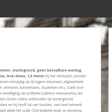
winter, woningnood, geen betaalbare woning,
ie, lock-down, 1,5 meter
bij het verhuizen, worden
lemen eenzijdig op de lagere inkomens afgewenteld
: artiesten, kunstenaars, studenten etc). Dank voor
ke bewilliging van politieke (s)linkse manoeuvres; we
een Groen Linkse wethouder op woningnood,
am en hij heeft tal van functies, een heel netwerk
wd gelijk het oude CDA bolwerk waar ze decennia