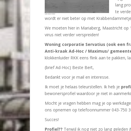
lang pr
te verde
wordt er niet beter op met Krabbendammetje
We moeten hier in Mariaberg, Maastricht op 17 J
virus niet verder verspreiden!
Woning corporatie Servatius (ook een fr
Anti-kraak Ad-Hoc / Maximus/ gemeent
klokkenluider RKK eens flink aan te pakken, l
(brief Ad-Hoc) Beste Bert,
Bedankt voor je mail en interesse.
Ik moet je helaas teleurstellen. Ik heb je
profi
bewonersprofiel waardoor je niet in aanmer
Mocht je vragen hebben mag je op werkdagen 
ons opnemen op telefoonnummer 043-750 3
Succes!
Profiel??
Terwijl ik nog niet zo lang geleden (