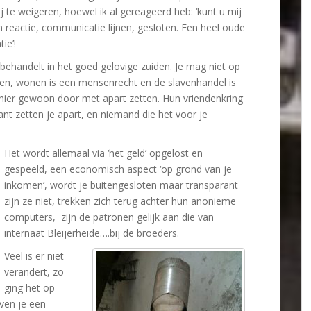
te weigeren, hoewel ik al gereageerd heb: ‘kunt u mij
en reactie, communicatie lijnen, gesloten. Een heel oude
ie’!
 behandelt in het goed gelovige zuiden. Je mag niet op
ken, wonen is een mensenrecht en de slavenhandel is
hier gewoon door met apart zetten. Hun vriendenkring
nt zetten je apart, en niemand die het voor je
Het wordt allemaal via ‘het geld’ opgelost en
gespeeld, een economisch aspect ‘op grond van je
inkomen’, wordt je buitengesloten maar transparant
zijn ze niet, trekken zich terug achter hun anonieme
computers, zijn de patronen gelijk aan die van
internaat Bleijerheide….bij de broeders.
Veel is er niet
verandert, zo
ging het op
aven je een