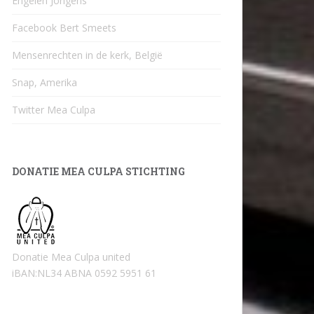
Engelen Jongens
Facebook Bert Smeets
Mensenrechten in de kerk, België
Snap, Amerika
Twitter Mea Culpa
DONATIE MEA CULPA STICHTING
Donatie Mea Culpa united
iBAN:NL34 ABNA 0592 5951 61