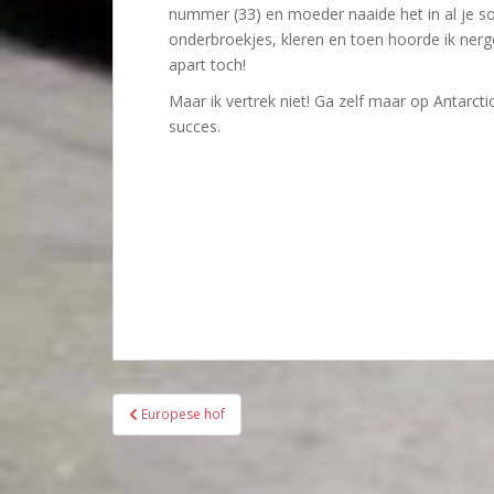
nummer (33) en moeder naaide het in al je so
onderbroekjes, kleren en toen hoorde ik ner
apart toch!
Maar ik vertrek niet! Ga zelf maar op Antarct
succes.
Bericht
Europese hof
navigatie