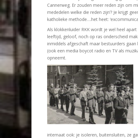
Cannerweg. Er zouden meer reden zijn om mij 
mededelen welke die reden zijn’? Je krijgt ge
katholieke methode….het heet: ‘excommunicat
Als klokkenluider RKK wordt je wel heel apart
leeftijd, geloof, noch op ras onderscheid ma
inmiddels afgeschaft maar bestuurders gaan 
(ook een media boycot radio en TV als muzika
opneemt.
internaat ook: je isoleren, buitensluiten, ze g