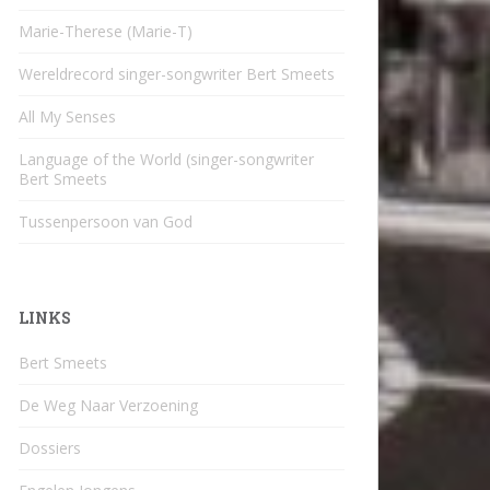
Marie-Therese (Marie-T)
Wereldrecord singer-songwriter Bert Smeets
All My Senses
Language of the World (singer-songwriter
Bert Smeets
Tussenpersoon van God
LINKS
Bert Smeets
De Weg Naar Verzoening
Dossiers