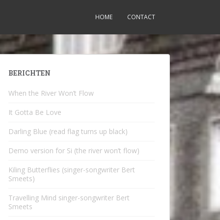
HOME
CONTACT
BERICHTEN
When the River Won’t Flow
It Gotta Be Love
Darling Blue (read flag turns up black)
Demo version for Si (the river won’t flow)
Kiling Butterflies (singer-songwriter Bert
Smeets)
Travelling Mind singer-songwriter Bert
Smeets