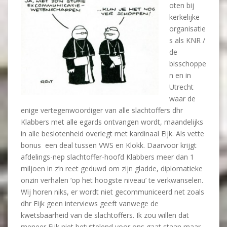
oten bij
kerkelijke
organisatie
s als KNR /
de
bisschoppe
n en in
Utrecht
waar de
enige vertegenwoordiger van alle slachtoffers dhr
Klabbers met alle egards ontvangen wordt, maandelijks
in alle beslotenheid overlegt met kardinaal Eijk. Als vette
bonus een deal tussen VWS en Klokk. Daarvoor krijgt
afdelings-nep slachtoffer-hoofd Klabbers meer dan 1
miljoen in z’n reet geduwd om zijn gladde, diplomatieke
onzin verhalen ‘op het hoogste niveau’ te verkwanselen.
Wij horen niks, er wordt niet gecommuniceerd net zoals
dhr Eijk geen interviews geeft vanwege de
kwetsbaarheid van de slachtoffers. Ik zou willen dat
meneer Eijk niet betuttelend voor ons gaat staan maar