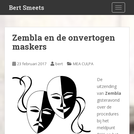
S
Bert Smeets
TOGGLE
k
i
p
t
Zembla en de onvertogen
o
maskers
m
a
i
23 februari 2017
bert
MEA CULPA
n
c
o
De
n
uitzending
t
van
Zembla
e
gisteravond
n
over de
t
procedures
bij het
meldpunt