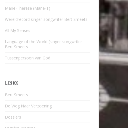
Marie-Therese (Marie-T)
Wereldrecord singer-songwriter Bert Smeets
All My Senses
Language of the World (singer-songwriter
Bert Smeets
Tussenpersoon van God
LINKS
Bert Smeets
De Weg Naar Verzoening
Dossiers