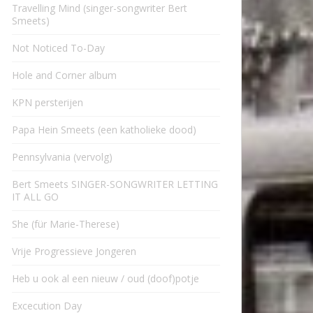
Travelling Mind (singer-songwriter Bert
Smeets)
Not Noticed To-Day
Hole and Corner album
KPN persterijen
Papa Hein Smeets (een katholieke dood)
Pennsylvania (vervolg)
Bert Smeets SINGER-SONGWRITER LETTING
IT ALL GO
She (für Marie-Therese)
Vrije Progressieve Jongeren
Heb u ook al een nieuw / oud (doof)potje
Excecution Day