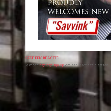
GEEF EEN REACTIE
Je moet
ingelogd zijn op
om een reactie te plaatsen.