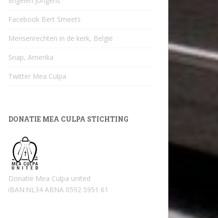
Engelen Jongens
Facebook Bert Smeets
Mensenrechten in de kerk, België
Snap, Amerika
Twitter Mea Culpa
DONATIE MEA CULPA STICHTING
Donatie Mea Culpa united
iBAN:NL34 ABNA 0592 5951 61