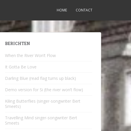
HOME
CONTACT
BERICHTEN
When the River Won’t Flow
It Gotta Be Love
Darling Blue (read flag turns up black)
Demo version for Si (the river won’t flow)
Kiling Butterflies (singer-songwriter Bert
Smeets)
Travelling Mind singer-songwriter Bert
Smeets