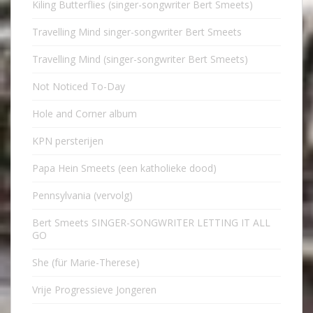
Kiling Butterflies (singer-songwriter Bert Smeets)
Travelling Mind singer-songwriter Bert Smeets
Travelling Mind (singer-songwriter Bert Smeets)
Not Noticed To-Day
Hole and Corner album
KPN persterijen
Papa Hein Smeets (een katholieke dood)
Pennsylvania (vervolg)
Bert Smeets SINGER-SONGWRITER LETTING IT ALL
GO
She (für Marie-Therese)
Vrije Progressieve Jongeren