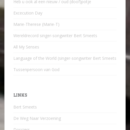
Heb u ook al een nieuw / oud (doof)potje
Excecution Day
Marie-Therese (Marie-T)
Wereldrecord singer-songwriter Bert Smeets
All My Senses
Language of the World (singer-songwriter Bert Smeets
Tussenpersoon van God
LINKS
Bert Smeets
De Weg Naar Verzoening
Dossiers