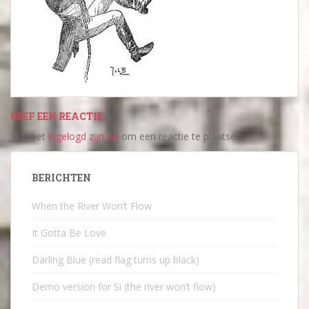
GEEF EEN REACTIE
Je moet
ingelogd zijn op
om een reactie te plaatsen.
BERICHTEN
When the River Won’t Flow
It Gotta Be Love
Darling Blue (read flag turns up black)
Demo version for Si (the river won’t flow)