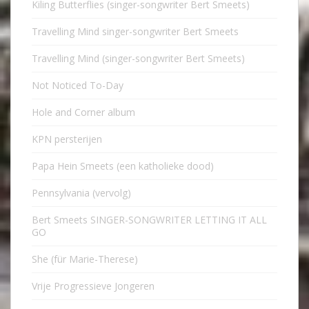
Kiling Butterflies (singer-songwriter Bert Smeets)
Travelling Mind singer-songwriter Bert Smeets
Travelling Mind (singer-songwriter Bert Smeets)
Not Noticed To-Day
Hole and Corner album
KPN persterijen
Papa Hein Smeets (een katholieke dood)
Pennsylvania (vervolg)
Bert Smeets SINGER-SONGWRITER LETTING IT ALL
GO
She (für Marie-Therese)
Vrije Progressieve Jongeren