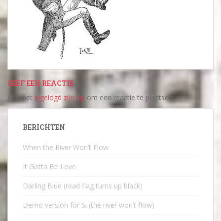
GEEF EEN REACTIE
Je moet
ingelogd zijn op
om een reactie te plaatsen.
BERICHTEN
When the River Won’t Flow
It Gotta Be Love
Darling Blue (read flag turns up black)
Demo version for Si (the river won’t flow)