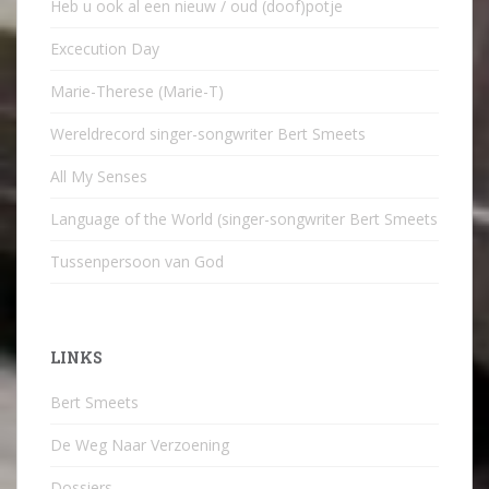
Heb u ook al een nieuw / oud (doof)potje
Excecution Day
Marie-Therese (Marie-T)
Wereldrecord singer-songwriter Bert Smeets
All My Senses
Language of the World (singer-songwriter Bert Smeets
Tussenpersoon van God
LINKS
Bert Smeets
De Weg Naar Verzoening
Dossiers