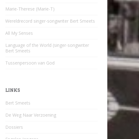
Marie-Therese (Marie-T)
Wereldrecord singer-songwriter Bert Smeets
All My Senses
Language of the World (singer-songwriter
Bert Smeets
Tussenpersoon van God
LINKS
Bert Smeets
De Weg Naar Verzoening
Dossiers