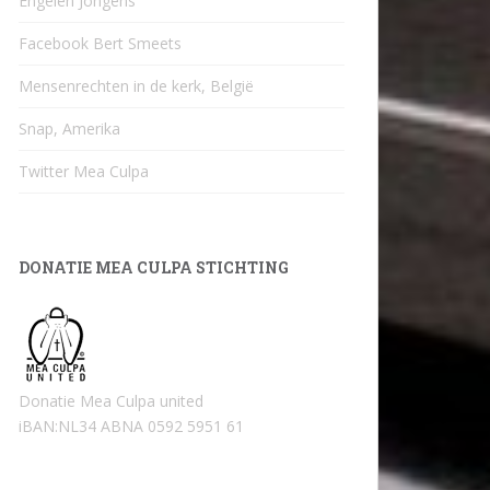
Engelen Jongens
Facebook Bert Smeets
Mensenrechten in de kerk, België
Snap, Amerika
Twitter Mea Culpa
DONATIE MEA CULPA STICHTING
Donatie Mea Culpa united
iBAN:NL34 ABNA 0592 5951 61