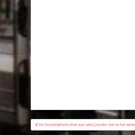
Bericht
De Geestelijkheid doet aan seks (zonder dat ze het wete
navigatie