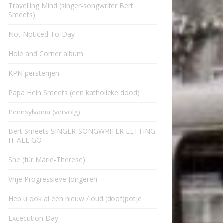
Travelling Mind (singer-songwriter Bert
Smeets)
Not Noticed To-Day
Hole and Corner album
KPN persterijen
Papa Hein Smeets (een katholieke dood)
Pennsylvania (vervolg)
Bert Smeets SINGER-SONGWRITER LETTING
IT ALL GO
She (für Marie-Therese)
Vrije Progressieve Jongeren
Heb u ook al een nieuw / oud (doof)potje
Excecution Day