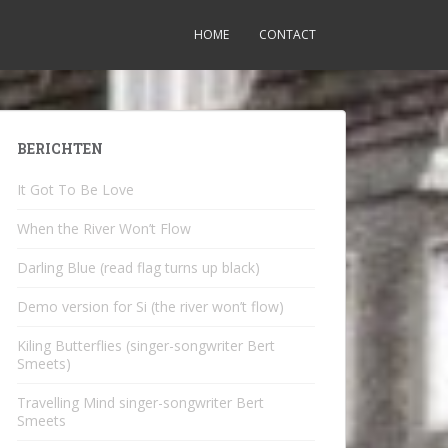
HOME
CONTACT
BERICHTEN
It Got To Be Love
When the River Won’t Flow
Darling Blue (read flag turns up black)
Demo version for Si (the river won’t flow)
Kiling Butterflies (singer-songwriter Bert
Smeets)
Travelling Mind singer-songwriter Bert
Smeets