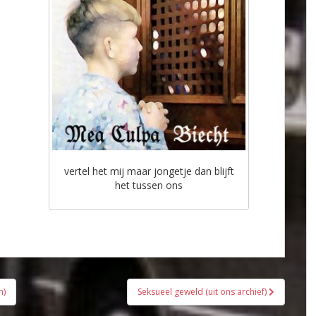
vertel het mij maar jongetje dan blijft
het tussen ons
n)
Seksueel geweld (uit ons archief)