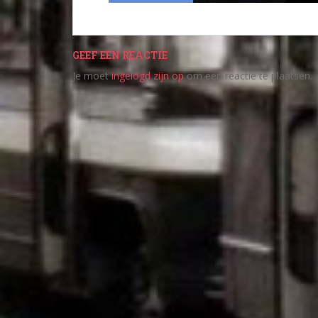
GEEF EEN REACTIE
Je moet
ingelogd zijn op
om een reactie te plaatsen.