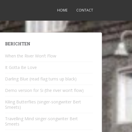
HOME
CONTACT
BERICHTEN
When the River Won’t Flow
It Gotta Be Love
Darling Blue (read flag turns up black)
Demo version for Si (the river won’t flow)
Kiling Butterflies (singer-songwriter Bert
Smeets)
Travelling Mind singer-songwriter Bert
Smeets