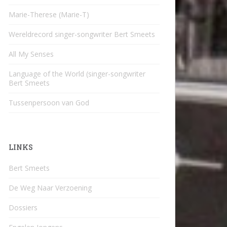
Marie-Therese (Marie-T)
Wereldrecord singer-songwriter Bert Smeets
All My Senses
Language of the World (singer-songwriter
Bert Smeets
Tussenpersoon van God
LINKS
Bert Smeets
De Weg Naar Verzoening
Dossiers