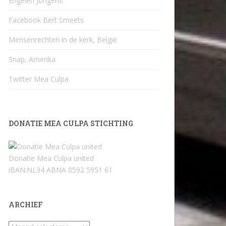
Engelen Jongens
Facebook Bert Smeets
Mensenrechten in de kerk, België
Snap, Amerika
Twitter Mea Culpa
DONATIE MEA CULPA STICHTING
Donatie Mea Culpa united
iBAN:NL34 ABNA 0592 5951 61
ARCHIEF