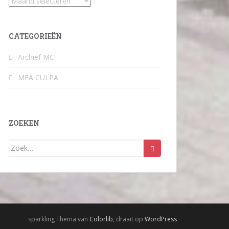
Archief
CATEGORIEËN
Archief MC
MEA CULPA
ZOEKEN
Zoek
naar:
sparkling Thema van
Colorlib
, draait op
WordPress