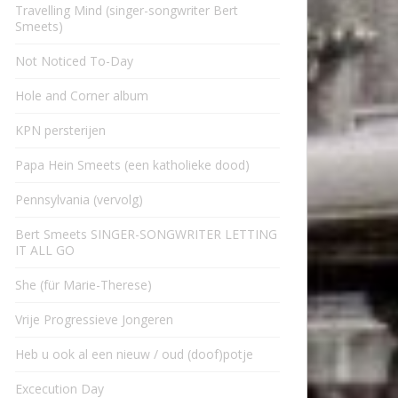
Travelling Mind (singer-songwriter Bert
Smeets)
Not Noticed To-Day
Hole and Corner album
KPN persterijen
Papa Hein Smeets (een katholieke dood)
Pennsylvania (vervolg)
Bert Smeets SINGER-SONGWRITER LETTING
IT ALL GO
She (für Marie-Therese)
Vrije Progressieve Jongeren
Heb u ook al een nieuw / oud (doof)potje
Excecution Day