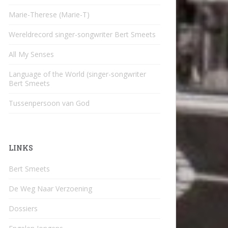
Marie-Therese (Marie-T)
Wereldrecord singer-songwriter Bert Smeets
All My Senses
Language of the World (singer-songwriter
Bert Smeets
Tussenpersoon van God
LINKS
Bert Smeets
De Weg Naar Verzoening
Dossiers