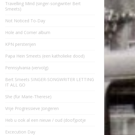
Travelling Mind (singer-songwriter Bert
Smeets)
Not Noticed To-Day
Hole and Corner album
KPN persterijen
Papa Hein Smeets (een katholieke dood)
Pennsylvania (vervolg)
Bert Smeets SINGER-SONGWRITER LETTING
IT ALL GO
She (für Marie-Therese)
Vrije Progressieve Jongeren
Heb u ook al een nieuw / oud (doof)potje
Excecution Day