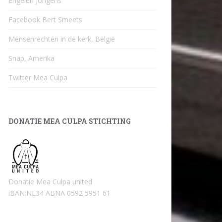
Engelen Jongens
Facebook Bert Smeets
Mensenrechten in de kerk, België
Snap, Amerika
Twitter Mea Culpa
DONATIE MEA CULPA STICHTING
Donatie Mea Culpa united
iBAN:NL34 ABNA 0592 5951 61