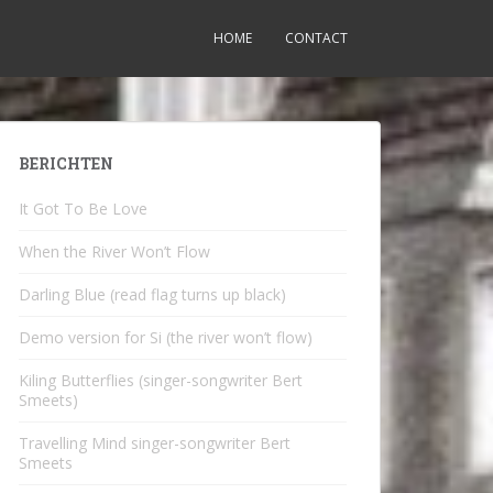
HOME
CONTACT
BERICHTEN
It Got To Be Love
When the River Won’t Flow
Darling Blue (read flag turns up black)
Demo version for Si (the river won’t flow)
Kiling Butterflies (singer-songwriter Bert
Smeets)
Travelling Mind singer-songwriter Bert
Smeets