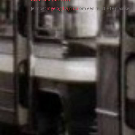
Je moet
ingelogd zijn op
om een reactie te plaatsen.