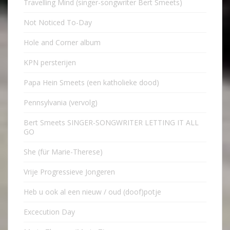
Travelling Mind (singer-songwriter Bert Smeets)
Not Noticed To-Day
Hole and Corner album
KPN persterijen
Papa Hein Smeets (een katholieke dood)
Pennsylvania (vervolg)
Bert Smeets SINGER-SONGWRITER LETTING IT ALL
GO
She (für Marie-Therese)
Vrije Progressieve Jongeren
Heb u ook al een nieuw / oud (doof)potje
Excecution Day