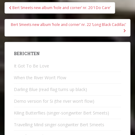
Bericht
Bert Smeets new album ‘hole and corner’ nr. 20 ‘I Do Care’
navigatie
Bert Smeets new album ‘hole and corner’ nr. 22 ‘Long Black Cadillac’
BERICHTEN
It Got To Be Love
When the River Won’t Flow
Darling Blue (read flag turns up black)
Demo version for Si (the river won’t flow)
Kiling Butterflies (singer-songwriter Bert Smeets)
Travelling Mind singer-songwriter Bert Smeets