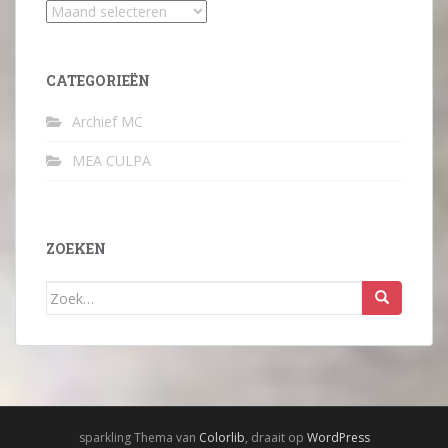
Archief
CATEGORIEËN
Archief MC
MEA CULPA
ZOEKEN
Zoek
naar:
sparkling Thema van
Colorlib
, draait op
WordPress