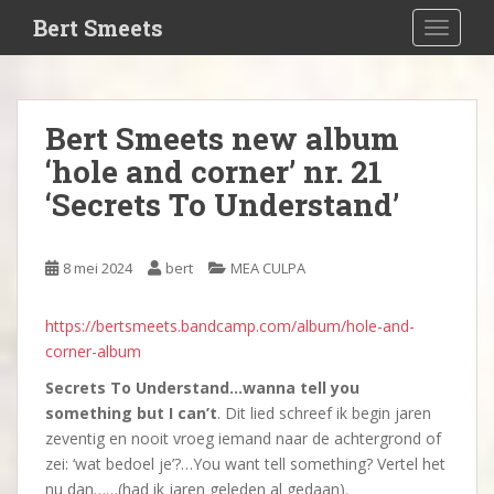
S
Bert Smeets
TOGGLE
k
i
p
t
Bert Smeets new album
o
‘hole and corner’ nr. 21
m
a
‘Secrets To Understand’
i
n
c
8 mei 2024
bert
MEA CULPA
o
n
https://bertsmeets.bandcamp.com/album/hole-and-
t
corner-album
e
Secrets To Understand…wanna tell you
n
something but I can’t
. Dit lied schreef ik begin jaren
t
zeventig en nooit vroeg iemand naar de achtergrond of
zei: ‘wat bedoel je’?…You want tell something? Vertel het
nu dan……(had ik jaren geleden al gedaan).