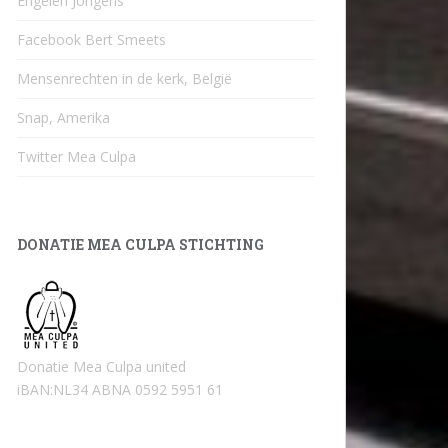
Engelen Jongens
Facebook Bert Smeets
Mensenrechten in de kerk, België
Snap, Amerika
Twitter Mea Culpa
DONATIE MEA CULPA STICHTING
Donatie Mea Culpa united
iBAN:NL34 ABNA 0592 5951 61