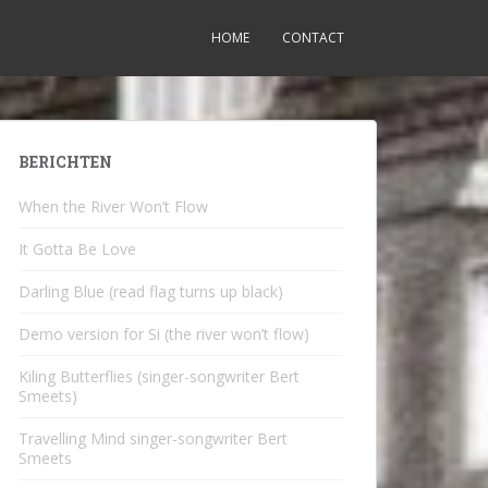
HOME
CONTACT
BERICHTEN
When the River Won’t Flow
It Gotta Be Love
Darling Blue (read flag turns up black)
Demo version for Si (the river won’t flow)
Kiling Butterflies (singer-songwriter Bert
Smeets)
Travelling Mind singer-songwriter Bert
Smeets