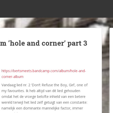
 ‘hole and corner’ part 3
https://bertsmeets.bandcamp.com/album/hole-and-
corner-album
Vandaag lied nr. 2 ‘Don’t Refuse the Boy, Girl’, one of
my favourites. Ik heb altijd van dit lied gehouden
omdat het de vroege belofte inhield van een betere
wereld terwijl het lied zelf getuigt van een constante:
namelijk een dominante mannelijke factor, immer