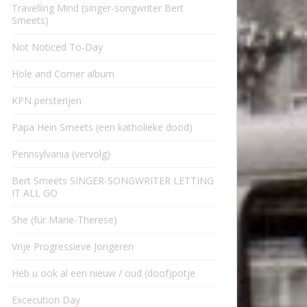
Travelling Mind (singer-songwriter Bert
Smeets)
Not Noticed To-Day
Hole and Corner album
KPN persterijen
Papa Hein Smeets (een katholieke dood)
Pennsylvania (vervolg)
Bert Smeets SINGER-SONGWRITER LETTING
IT ALL GO
She (für Marie-Therese)
Vrije Progressieve Jongeren
Heb u ook al een nieuw / oud (doof)potje
Excecution Day