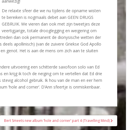
aanwezig!
De relaxte sfeer die we nu tijdens de opname wisten
te bereiken is nogmaals debet aan GEEN DRUGS
GEBRUIK. We vieren dan ook met zijn tweetjes deze
veertigjarige, totale drooglegging en weigering om
ertreden dan ook permanent de dionysische wetten der
s deels apollinisch) (van de zuivere Griekse God Apollo
en genot. Het is aan de mens om zich aan te sluiten
 andere uitvoering een schitterde saxofoon solo van Ed
s en krijg ik toch de neiging om te vertellen dat Ed drie
tevig alcohol gebruik. Ik hou van de man en eer hem
album ‘hole and corner’. D’Ann sfeertje is onmiskenbaar.
Bert Smeets new album ‘hole and corner’ part 4 (Travelling Mind)