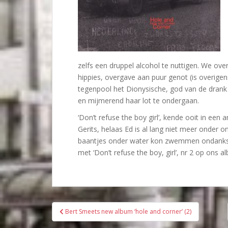
zelfs een druppel alcohol te nuttigen. We ov
hippies, overgave aan puur genot (is overigen
tegenpool het Dionysische, god van de drank 
en mijmerend haar lot te ondergaan.
‘Don’t refuse the boy girl’, kende ooit in een
Gerits, helaas Ed is al lang niet meer onder on
baantjes onder water kon zwemmen ondanks s
met ‘Don’t refuse the boy, girl’, nr 2 op ons 
Bericht
Bert Smeets new album ‘hole and corner’ (2)
navigatie