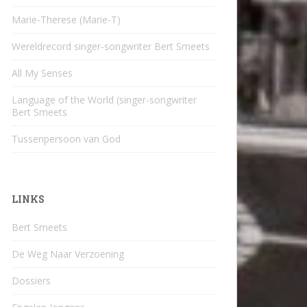
Marie-Therese (Marie-T)
Wereldrecord singer-songwriter Bert Smeets
All My Senses
Language of the World (singer-songwriter
Bert Smeets
Tussenpersoon van God
LINKS
Bert Smeets
De Weg Naar Verzoening
Dossiers