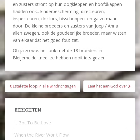
en zusters stront op hun oogkleppen en hoofdkappen
hadden ook…kinderbescherming, directeuren,
inspecteuren, doctors, bisschoppen, en ga zo maar
door. De kleine broeders en zusters van Joep / Anna
allen zwegen, ook de goudeerlijke broeder, maar wisten
van elkaar dat het goed fout zat.
Oh ja zo was het ook met de 18 broeders in
Bleijerheide…nee, ze hebben nooit iets gezien!
Bericht
Estafette loop in alle windrichtingen
Laat het aan God over
navigatie
BERICHTEN
It Got To Be Love
When the River Won’t Flow