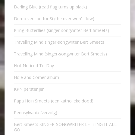
Darling Blue (read flag turns up black)
Demo version for Si (the river won’t flow)
Kiling Butterflies (singer-songwriter Bert Smeets)
Travelling Mind singer-songwriter Bert Smeets
Travelling Mind (singer-songwriter Bert Smeets)
Not Noticed To-Day
Hole and Corner album
KPN persterijen
Papa Hein Smeets (een katholieke dood)
Pennsylvania (vervolg)
Bert Smeets SINGER-SONGWRITER LETTING IT ALL
GO