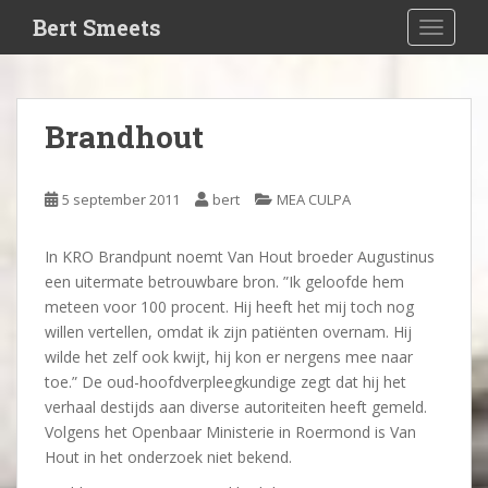
S
Bert Smeets
TOGGLE
k
i
p
t
Brandhout
o
m
a
5 september 2011
bert
MEA CULPA
i
n
In KRO Brandpunt noemt Van Hout broeder Augustinus
c
een uitermate betrouwbare bron. ”Ik geloofde hem
o
meteen voor 100 procent. Hij heeft het mij toch nog
n
willen vertellen, omdat ik zijn patiënten overnam. Hij
t
wilde het zelf ook kwijt, hij kon er nergens mee naar
e
toe.” De oud-hoofdverpleegkundige zegt dat hij het
n
verhaal destijds aan diverse autoriteiten heeft gemeld.
t
Volgens het Openbaar Ministerie in Roermond is Van
Hout in het onderzoek niet bekend.