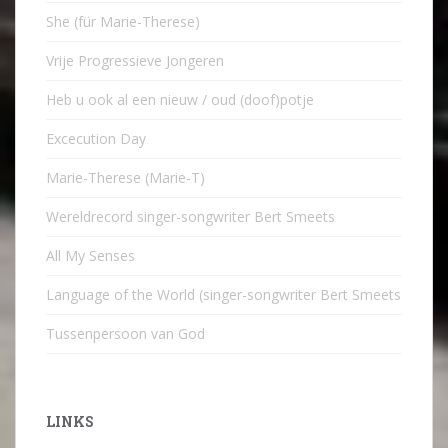
She (für Marie-Therese)
Vrije Progressieve Jongeren
Heb u ook al een nieuw / oud (doof)potje
Excecution Day
Marie-Therese (Marie-T)
Wereldrecord singer-songwriter Bert Smeets
All My Senses
Language of the World (singer-songwriter Bert Smeets
Tussenpersoon van God
LINKS