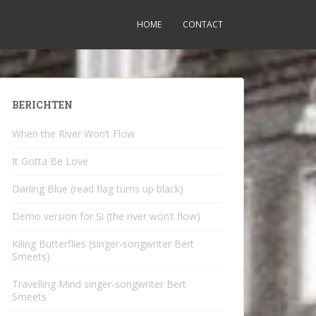
HOME
CONTACT
BERICHTEN
When the River Won’t Flow
It Gotta Be Love
Darling Blue (read flag turns up black)
Demo version for Si (the river won’t flow)
Kiling Butterflies (singer-songwriter Bert
Smeets)
Travelling Mind singer-songwriter Bert
Smeets