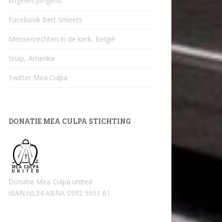
Engelen Jongens
Facebook Bert Smeets
Mensenrechten in de kerk, België
Snap, Amerika
Twitter Mea Culpa
DONATIE MEA CULPA STICHTING
Donatie Mea Culpa united
iBAN:NL34 ABNA 0592 5951 61