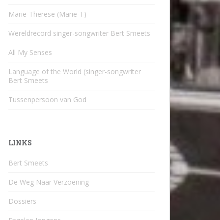
Marie-Therese (Marie-T)
Wereldrecord singer-songwriter Bert Smeets
All My Senses
Language of the World (singer-songwriter
Bert Smeets
Tussenpersoon van God
LINKS
Bert Smeets
De Weg Naar Verzoening
Dossiers