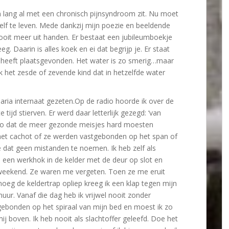
n lang al met een chronisch pijnsyndroom zit. Nu moet
lf te leven. Mede dankzij mijn poezie en beeldende
nooit meer uit handen. Er bestaat een jubileumboekje
eg. Daarin is alles koek en ei dat begrijp je. Er staat
l heeft plaatsgevonden. Het water is zo smerig…maar
ijk het zesde of zevende kind dat in hetzelfde water
Maria internaat gezeten.Op de radio hoorde ik over de
tijd stierven. Er werd daar letterlijk gezegd: ‘van
zo dat de meer gezonde meisjes hard moesten
 het cachot of ze werden vastgebonden op het span of
 dat geen mistanden te noemen. Ik heb zelf als
 een werkhok in de kelder met de deur op slot en
t weekend. Ze waren me vergeten. Toen ze me eruit
noeg de keldertrap opliep kreeg ik een klap tegen mijn
uur. Vanaf die dag heb ik vrijwel nooit zonder
gebonden op het spiraal van mijn bed en moest ik zo
ij boven. Ik heb nooit als slachtoffer geleefd. Doe het