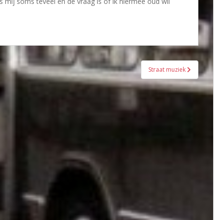
s mij soms teveel en de vraag is of ik hiermee oud wil
Straat muziek