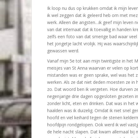
Ik loop nu dus op krukken omdat ik mijn leve
ik wel zeggen dat ik geleerd heb om met meze
werk. Alleen die angsten…ik geef mijn leven 
van dat internaat dat ik toevallig in handen kre
zelfs een foto van dat smerige bad waar vee
het jongetje lacht vrolijk. Hij was waarschijnl
gewassen werd.
Vanaf mijn 5e tot aan mijn twintigste in het 
meisjes van St Anna waarvan er velen op korte 
mistanden was er geen sprake, wel was het 
werken. Als ze dat niet deden moesten ze in
zo. Dat woord ben ik vergeten. Hoe durven ze
negenjarige drie dagen opgesloten gezeten in
zonder licht, eten en drinken. Dat was in he
haalden was ik duizelig. Omdat ik niet snel ge
hoofd en viel keihard tegen de stenen kelderm
hoofdpijn rondgelopen. Ook werd ik wel vast
de hele nacht slapen. Dat kwam allemaal bij m