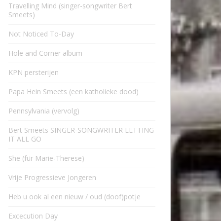
Travelling Mind (singer-songwriter Bert
Smeets)
Not Noticed To-Day
Hole and Corner album
KPN persterijen
Papa Hein Smeets (een katholieke dood)
Pennsylvania (vervolg)
Bert Smeets SINGER-SONGWRITER LETTING
IT ALL GO
She (für Marie-Therese)
Vrije Progressieve Jongeren
Heb u ook al een nieuw / oud (doof)potje
Excecution Day