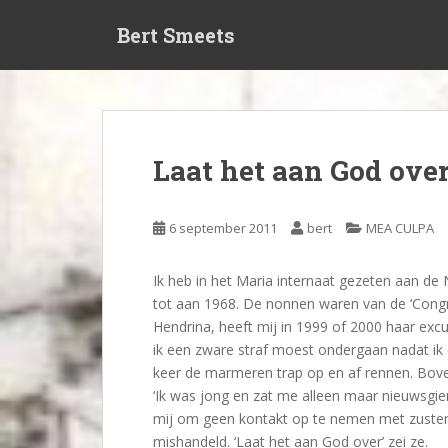
S
Bert Smeets
k
i
p
t
o
m
Laat het aan God ove
a
i
n
6 september 2011
bert
MEA CULPA
c
o
Ik heb in het Maria internaat gezeten aan de
n
tot aan 1968. De nonnen waren van de ‘Congr
t
Hendrina, heeft mij in 1999 of 2000 haar ex
e
ik een zware straf moest ondergaan nadat ik
n
keer de marmeren trap op en af rennen. Boven
t
‘Ik was jong en zat me alleen maar nieuwsgier
mij om geen kontakt op te nemen met zuster 
mishandeld. ‘Laat het aan God over’ zei ze.