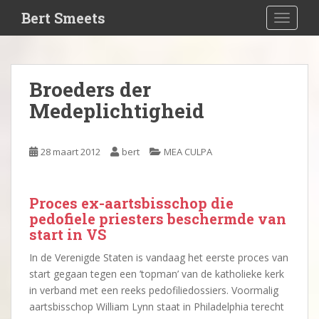
S
Bert Smeets
TOGGLE
k
i
p
t
Broeders der
o
Medeplichtigheid
m
a
i
28 maart 2012
bert
MEA CULPA
n
c
o
Proces ex-aartsbisschop die
n
pedofiele priesters beschermde van
t
start in VS
e
n
In de Verenigde Staten is vandaag het eerste proces van
t
start gegaan tegen een ’topman’ van de katholieke kerk
in verband met een reeks pedofiliedossiers. Voormalig
aartsbisschop William Lynn staat in Philadelphia terecht