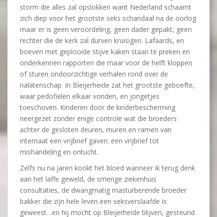
storm die alles zal opslokken want Nederland schaamt
zich diep voor het grootste seks schandaal na de oorlog
maar er is geen veroordeling, geen dader gepakt, geen
rechter die de kerk zal durven kruisigen. Lafaards, en
boeven met geplooide stijve kaken staan te preken en
onderkennen rapporten die maar voor de helft kloppen
of sturen ondoorzichtige verhalen rond over de
nalatenschap. In Bleijerheide zat het grootste geboefte,
waar pedofielen elkaar vonden, en jongetjes
toeschoven. Kinderen door de kinderbescherming
neergezet zonder enige controle wat die broeders
achter de gesloten deuren, muren en ramen van
internaat een vrijbrief gaven: een vrijbrief tot
mishandeling en ontucht.
Zelfs nu na jaren kookt het bloed wanneer ik terug denk
aan het laffe geweld, de smerige ziekenhuis
consultaties, de dwangmatig masturberende broeder
bakker die zijn hele leven een seksverslaafde is
geweest…en hij mocht op Bleijerheide blijven, gesteund