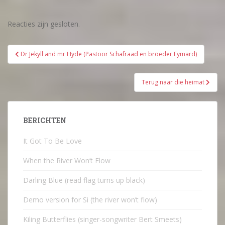
Reacties zijn gesloten.
Bericht
Dr Jekyll and mr Hyde (Pastoor Schafraad en broeder Eymard)
navigatie
Terug naar die heimat
BERICHTEN
It Got To Be Love
When the River Won’t Flow
Darling Blue (read flag turns up black)
Demo version for Si (the river won’t flow)
Kiling Butterflies (singer-songwriter Bert Smeets)