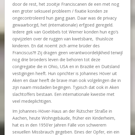
door de rest, het zooitje Franciscanen de een met nog
een groter seksueel probleem / fixatie konden ze
ongecontroleerd hun gang gaan. Daar was de privacy
gewaarborgd, het (internationale) erfgoed geregeld.
Iedere gek van Goebbels tot Werner konden hun ego’s
opvijzelen over de ruggen van kwetsbare, thuisloze
kinderen. En dat noemt zich arme brüder des
Franciscus’!!! Zij dragen geen verantwoordelijkheid terwijl
nog drie broeders leven die behoren tot deze
congregatie die in Ohio, USA en in Brazilië en Duitsland
vestigingen heeft. Hun oprichter is Johannes Höver uit
Aken en daar heeft de brave man ook volgelingen die in
zijn naam misdaden begingen. Typisch dat ook in Aken
slachtoffers bestaan. Een internationale kwestie met
veel medeplichtigen.
Im Johannes-Höver-Haus an der Rütscher Straße in
Aachen, heute Wohngebäude, früher ein Kinderheim,
hat es in den 1950’er Jahren Fälle von schwerem
sexuellen Missbrauch gegeben. Eines der Opfer, ein ein