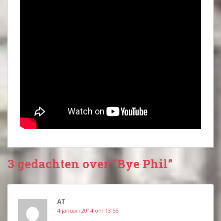
3 gedachten over “Bye Phil”
AT
4 januari 2014 om 13:55