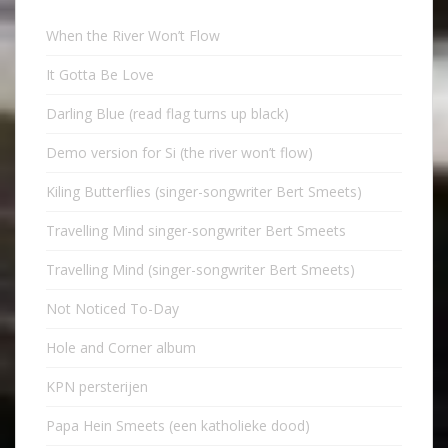
When the River Won’t Flow
It Gotta Be Love
Darling Blue (read flag turns up black)
Demo version for Si (the river won’t flow)
Kiling Butterflies (singer-songwriter Bert Smeets)
Travelling Mind singer-songwriter Bert Smeets
Travelling Mind (singer-songwriter Bert Smeets)
Not Noticed To-Day
Hole and Corner album
KPN persterijen
Papa Hein Smeets (een katholieke dood)