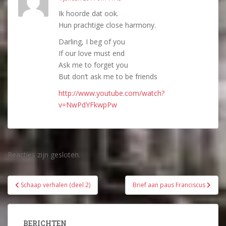
Ik hoorde dat ook.
Hun prachtige close harmony.
Darling, I beg of you
If our love must end
Ask me to forget you
But don’t ask me to be friends
http://www.youtube.com/watch?
v=NwPdYFkwpPw
Reacties zijn gesloten.
Bericht
Schaap verhalen (deel 2)
Brief aan paus Franciscus
navigatie
BERICHTEN