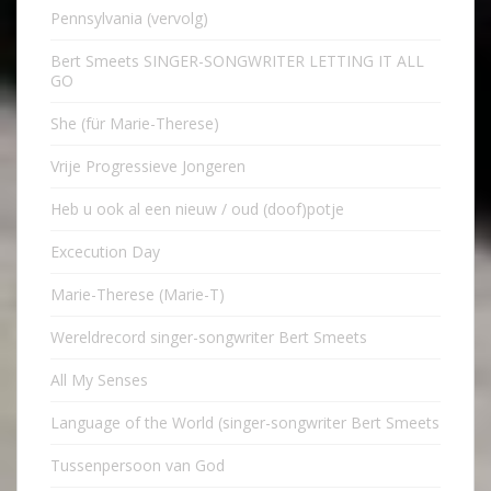
Pennsylvania (vervolg)
Bert Smeets SINGER-SONGWRITER LETTING IT ALL
GO
She (für Marie-Therese)
Vrije Progressieve Jongeren
Heb u ook al een nieuw / oud (doof)potje
Excecution Day
Marie-Therese (Marie-T)
Wereldrecord singer-songwriter Bert Smeets
All My Senses
Language of the World (singer-songwriter Bert Smeets
Tussenpersoon van God