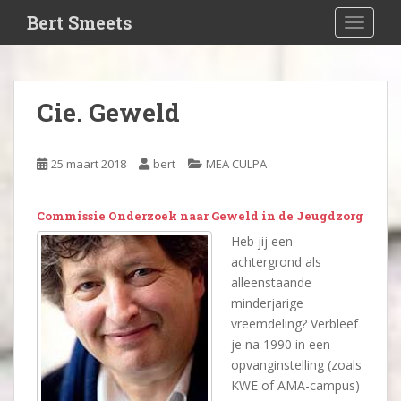
S
Bert Smeets
TOGGLE
k
i
p
t
Cie. Geweld
o
m
a
25 maart 2018
bert
MEA CULPA
i
n
c
Commissie Onderzoek naar Geweld in de Jeugdzorg
o
Heb jij een
n
achtergrond als
t
alleenstaande
e
minderjarige
n
vreemdeling? Verbleef
t
je na 1990 in een
opvanginstelling (zoals
KWE of AMA-campus)