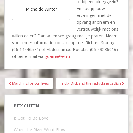
of bij een pleeggezin?
En zou jij jouw
Micha de Winter
ervaringen met de
opvang anoniem en
vertrouwelijk met ons
willen delen? Dan willen we graag met je praten. Neem
voor meer informatie contact op met Richard Staring
(06-14446574) of Abdessamad Bouabid (06-43236016)
of per e-mail via
goama@eur.nl
Bericht
Marching for our lives
Tricky Dick and the ratfucking catfish
navigatie
BERICHTEN
It Got To Be Love
When the River Won’t Flow