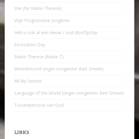
She (für Marie-Therese)
Vrije Progressieve Jongeren
Heb u ook al een nieuw / oud (doof)potje
Excecution Day
Marie-Therese (Marie-T)
Wereldrecord singer-songwriter Bert Smeets
All My Senses
Language of the World (singer-songwriter Bert Smeets
Tussenpersoon van God
LINKS