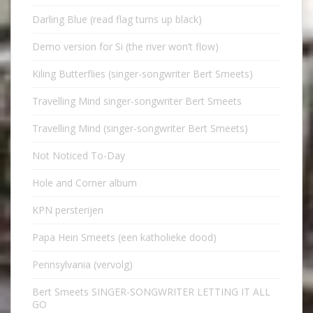
Darling Blue (read flag turns up black)
Demo version for Si (the river won’t flow)
Kiling Butterflies (singer-songwriter Bert Smeets)
Travelling Mind singer-songwriter Bert Smeets
Travelling Mind (singer-songwriter Bert Smeets)
Not Noticed To-Day
Hole and Corner album
KPN persterijen
Papa Hein Smeets (een katholieke dood)
Pennsylvania (vervolg)
Bert Smeets SINGER-SONGWRITER LETTING IT ALL
GO