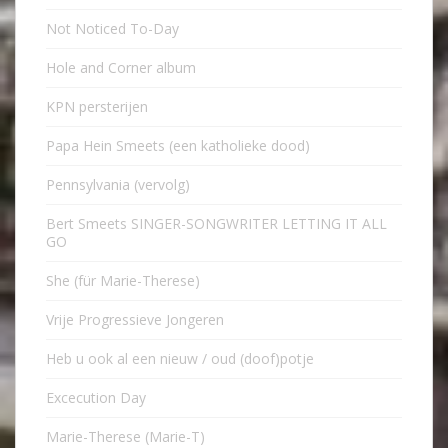
Not Noticed To-Day
Hole and Corner album
KPN persterijen
Papa Hein Smeets (een katholieke dood)
Pennsylvania (vervolg)
Bert Smeets SINGER-SONGWRITER LETTING IT ALL
GO
She (für Marie-Therese)
Vrije Progressieve Jongeren
Heb u ook al een nieuw / oud (doof)potje
Excecution Day
Marie-Therese (Marie-T)