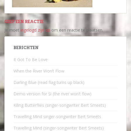
GEEF EEN REACTIE
Je moet
ingelogd zijn op
om een reactie te plaatsen.
BERICHTEN
It Got To Be Love
When the River Won’t Flow
Darling Blue (read flag turns up black)
Demo version for Si (the river won’t flow)
Kiling Butterflies (singer-songwriter Bert Smeets)
Travelling Mind singer-songwriter Bert Smeets
Travelling Mind (singer-songwriter Bert Smeets)