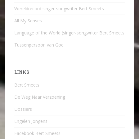
Wereldrecord singer-songwriter Bert Smeets
All My Senses
Language of the World (singer-songwriter Bert Smeets
Tussenpersoon van God
LINKS
Bert Smeets
De Weg Naar Verzoening
Dossiers
Engelen Jongens
Facebook Bert Smeets