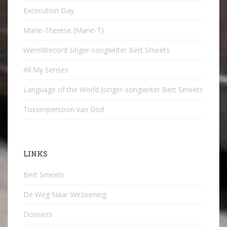
Excecution Day
Marie-Therese (Marie-T)
Wereldrecord singer-songwriter Bert Smeets
All My Senses
Language of the World (singer-songwriter Bert Smeets
Tussenpersoon van God
LINKS
Bert Smeets
De Weg Naar Verzoening
Dossiers