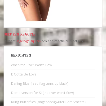
GEEF EEN REACTIE
Je moet
ingelogd zijn op
om een reactie te plaatsen.
BERICHTEN
When the River Won’t Flow
It Gotta Be Love
Darling Blue (read flag turns up black)
Demo version for Si (the river won’t flow)
Kiling Butterflies (singer-songwriter Bert Smeets)