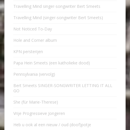
Travelling Mind singer-songwriter Bert Smeets
Travelling Mind (singer-songwriter Bert Smeets)
Not Noticed To-Day
Hole and Corner album
KPN persterijen
Papa Hein Smeets (een katholieke dood)
Pennsylvania (vervolg)
Bert Smeets SINGER-SONGWRITER LETTING IT ALL
GO
She (für Marie-Therese)
Vrije Progressieve Jongeren
Heb u ook al een nieuw / oud (doof)potje