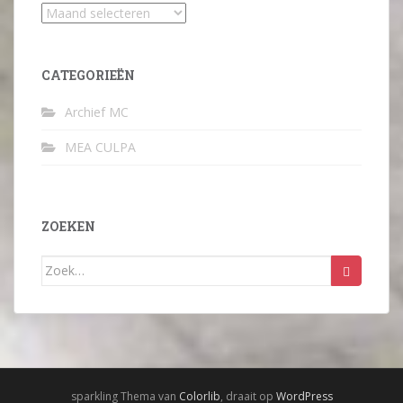
Archief
CATEGORIEËN
Archief MC
MEA CULPA
ZOEKEN
Zoek
naar:
sparkling Thema van
Colorlib
, draait op
WordPress