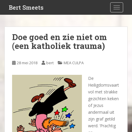
S
Bert Smeets
TOGGLE
k
i
p
t
Doe goed en zie niet om
o
(een katholiek trauma)
m
a
i
28 mei 2018
bert
MEA CULPA
n
c
o
De
n
Heiligdomsvaart
t
vol met strakke
e
gezichten keken
n
of Jezus
t
andermaal uit
zijn graf getild
werd. ‘Prachtig