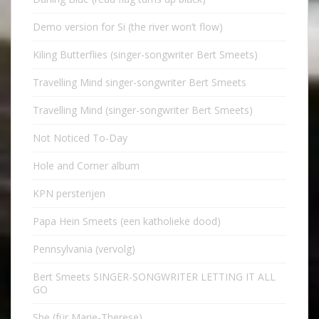
Demo version for Si (the river won’t flow)
Kiling Butterflies (singer-songwriter Bert Smeets)
Travelling Mind singer-songwriter Bert Smeets
Travelling Mind (singer-songwriter Bert Smeets)
Not Noticed To-Day
Hole and Corner album
KPN persterijen
Papa Hein Smeets (een katholieke dood)
Pennsylvania (vervolg)
Bert Smeets SINGER-SONGWRITER LETTING IT ALL
GO
She (für Marie-Therese)