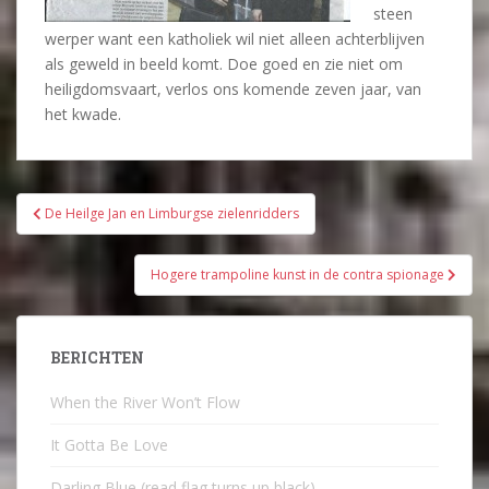
steen
werper want een katholiek wil niet alleen achterblijven
als geweld in beeld komt. Doe goed en zie niet om
heiligdomsvaart, verlos ons komende zeven jaar, van
het kwade.
Bericht
De Heilge Jan en Limburgse zielenridders
navigatie
Hogere trampoline kunst in de contra spionage
BERICHTEN
When the River Won’t Flow
It Gotta Be Love
Darling Blue (read flag turns up black)