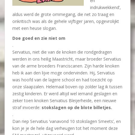
en
indrukwekkend’,
aldus werd de grote ommegang, die net zo traag en
onkritisch was als de gehele vijftiger jaren, opgevrolijkt
met een heuse slogan.
Doe goed en zie niet om
.
Servatius, niet die van de knoken die rondgedragen
werden in ons heilig Maastricht, maar broeder Servatius
van de arme broeders Franciscanen. Zijn harde knoken
heb ik aan den lijve moge ondervinden. Hij, Servatius
was hoofd van de lagere school en had toezicht op
onze slaapzalen. Helemaal boven op zolder lag ik tussen
zestig kinderen. Er werd altijd wel iemand geslagen en
zeker toen knoken Servatius Bleijerheide, een nieuwe
straf invoerde:
stokslagen op de blote billetjes.
.
Dan riep Servatius ‘vanavond 10 stokslagen Smeets’, en
kon je je de hele dag verheugen tot het moment deze