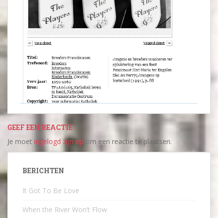
GEEF EEN REACTIE
Je moet
ingelogd zijn op
om een reactie te plaatsen.
BERICHTEN
It Got To Be Love
When the River Won’t Flow