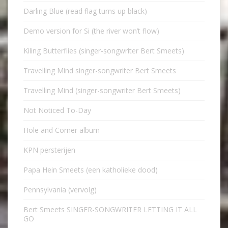
Darling Blue (read flag turns up black)
Demo version for Si (the river won’t flow)
Kiling Butterflies (singer-songwriter Bert Smeets)
Travelling Mind singer-songwriter Bert Smeets
Travelling Mind (singer-songwriter Bert Smeets)
Not Noticed To-Day
Hole and Corner album
KPN persterijen
Papa Hein Smeets (een katholieke dood)
Pennsylvania (vervolg)
Bert Smeets SINGER-SONGWRITER LETTING IT ALL
GO