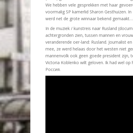
We hebben vele gesprekken met haar gevoerd,
voormalig SP kamerlid Sharon Gesthuizen. In R
werd net de grote winnaar bekend gemaakt…s
In de muziek / kunstreis naar Rusland (docume
achtergronden zien, tussen mannen en vrouwe
veranderende oer-land: Rusland. Journalist en
mee, ze werd helaas door het westen niet ge
mannenvolk ook geen goede president zijn, t
Victoria Koblenko wilt geloven. Ik had wel op
Россия.