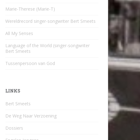
Marie-Therese (Marie-T)
Wereldrecord singer-songwriter Bert Smeets
All My Senses
Language of the World (singer-songwriter
Bert Smeets
Tussenpersoon van God
LINKS
Bert Smeets
De Weg Naar Verzoening
Dossiers