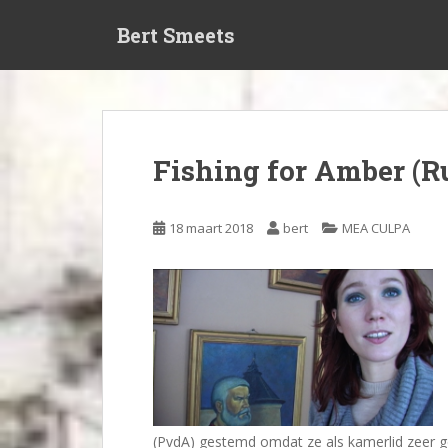
S
Bert Smeets
k
i
p
t
o
m
Fishing for Amber (R
a
i
n
18 maart 2018
bert
MEA CULPA
c
o
n
t
e
n
t
(PvdA) gestemd omdat ze als kamerlid zeer 