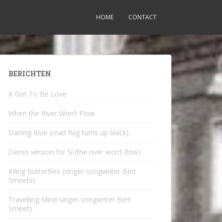
HOME
CONTACT
BERICHTEN
It Got To Be Love
When the River Won’t Flow
Darling Blue (read flag turns up black)
Demo version for Si (the river won’t flow)
Kiling Butterflies (singer-songwriter Bert
Smeets)
Travelling Mind singer-songwriter Bert
Smeets