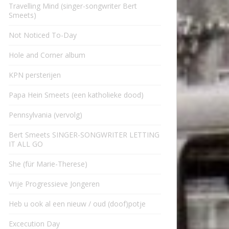
Travelling Mind (singer-songwriter Bert
Smeets)
Not Noticed To-Day
Hole and Corner album
KPN persterijen
Papa Hein Smeets (een katholieke dood)
Pennsylvania (vervolg)
Bert Smeets SINGER-SONGWRITER LETTING
IT ALL GO
She (für Marie-Therese)
Vrije Progressieve Jongeren
Heb u ook al een nieuw / oud (doof)potje
Excecution Day