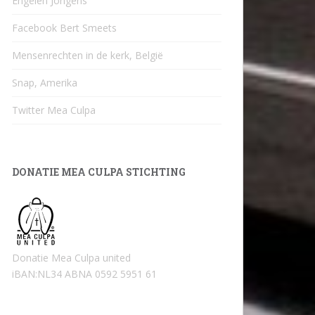
Engelen Jongens
Facebook Bert Smeets
Mensenrechten in de kerk, België
Snap, Amerika
Twitter Mea Culpa
DONATIE MEA CULPA STICHTING
Donatie Mea Culpa united
iBAN:NL34 ABNA 0592 5951 61