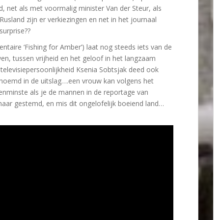
 net als met voormalig minister Van der Steur, als
usland zijn er verkiezingen en net in het journaal
urprise??
ntaire ‘Fishing for Amber’) laat nog steeds iets van de
n, tussen vrijheid en het geloof in het langzaam
 televisiepersoonlijkheid Ksenia Sobtsjak deed ook
noemd in de uitslag….een vrouw kan volgens het
enminste als je de mannen in de reportage van
 haar gestemd, en mis dit ongelofelijk boeiend land…